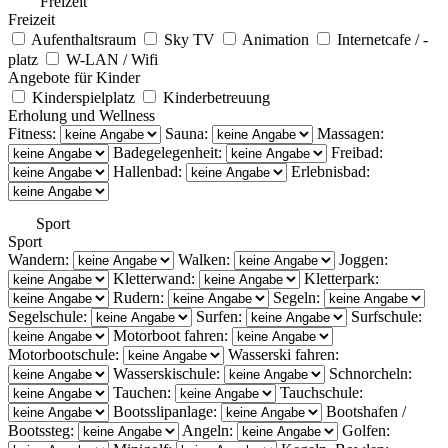
Freizeit
Freizeit
Aufenthaltsraum
Sky TV
Animation
Internetcafe / -
platz
W-LAN / Wifi
Angebote für Kinder
Kinderspielplatz
Kinderbetreuung
Erholung und Wellness
Fitness:
Sauna:
Massagen:
Badegelegenheit:
Freibad:
Hallenbad:
Erlebnisbad:
Sport
Sport
Wandern:
Walken:
Joggen:
Kletterwand:
Kletterpark:
Rudern:
Segeln:
Segelschule:
Surfen:
Surfschule:
Motorboot fahren:
Motorbootschule:
Wasserski fahren:
Wasserskischule:
Schnorcheln:
Tauchen:
Tauchschule:
Bootsslipanlage:
Bootshafen /
Bootssteg:
Angeln:
Golfen: