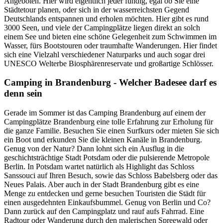
Angeboten. Hier wird eigentlich jeder fündig, egal ob Sie eine
Städtetour planen, oder sich in der wasserreichsten Gegend
Deutschlands entspannen und erholen möchten. Hier gibt es rund
3000 Seen, und viele der Campingplätze liegen direkt an solch
einem See und bieten eine schöne Gelegenheit zum Schwimmen im
Wasser, fürs Bootstouren oder traumhafte Wanderungen. Hier findet
sich eine Vielzahl verschiedener Naturparks und auch sogar drei
UNESCO Welterbe Biosphärenreservate und großartige Schlösser.
Camping in Brandenburg - Welcher Badesee darf es
denn sein
Gerade im Sommer ist das Camping Brandenburg auf einem der
Campingplätze Brandenburg eine tolle Erfahrung zur Erholung für
die ganze Familie. Besuchen Sie einen Surfkurs oder mieten Sie sich
ein Boot und erkunden Sie die kleinen Kanäle in Brandenburg.
Genug von der Natur? Dann lohnt sich ein Ausflug in die
geschichtsträchtige Stadt Potsdam oder die pulsierende Metropole
Berlin. In Potsdam wartet natürlich als Highlight das Schloss
Sanssouci auf Ihren Besuch, sowie das Schloss Babelsberg oder das
Neues Palais. Aber auch in der Stadt Brandenburg gibt es eine
Menge zu entdecken und gerne besuchen Touristen die Städt für
einen ausgedehnten Einkaufsbummel. Genug von Berlin und Co?
Dann zurück auf den Campingplatz und rauf aufs Fahrrad. Eine
Radtour oder Wanderung durch den malerischen Spreewald oder