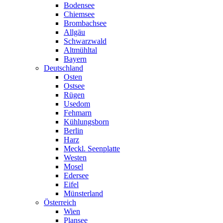
Bodensee
Chiemsee
Brombachsee
Allgäu
Schwarzwald
Altmühltal
Bayern
Deutschland
Osten
Ostsee
Rügen
Usedom
Fehmarn
Kühlungsborn
Berlin
Harz
Meckl. Seenplatte
Westen
Mosel
Edersee
Eifel
Münsterland
Österreich
Wien
Plansee