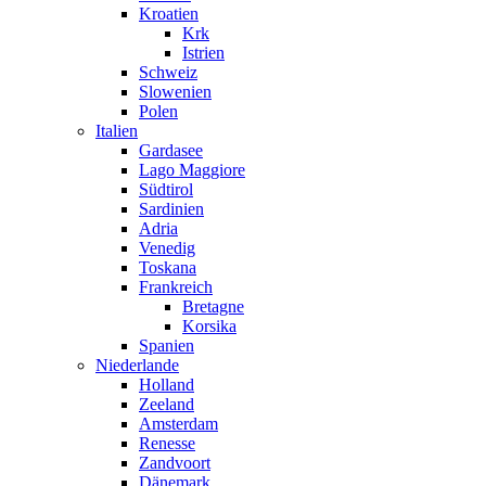
Kroatien
Krk
Istrien
Schweiz
Slowenien
Polen
Italien
Gardasee
Lago Maggiore
Südtirol
Sardinien
Adria
Venedig
Toskana
Frankreich
Bretagne
Korsika
Spanien
Niederlande
Holland
Zeeland
Amsterdam
Renesse
Zandvoort
Dänemark