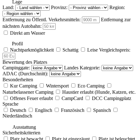
Lage
Land:
Provinz:
Region:
Entfernung zu Öffentl. Verkehrsmitteln:
Entfernung zur
nächsten Autobahn:
Direkt am Wasser
Profil
Nachtparkmöglichkeit
Schattig
Leise
Vergleichspreis:
Bewertung des Platzes
Campinggate:
Landes Kategorie:
ADAC (Durchschnitt):
Besonderheiten
Kur Camping
Wintersport
Eco Camping
Naturbelassener Camping
Haustier erlaubt (Hunde, Katzen, etc.
Offenes Feuer erlaubt
CampCard
DCC Campingplatz
Sprache
Deutsch
Englisch
Französisch
Spanisch
Niederländisch
Ausstattung
Sicherheitskriterien
Platz ist bewacht
Platz ist eingezäunt
Platz ist beleuchtet