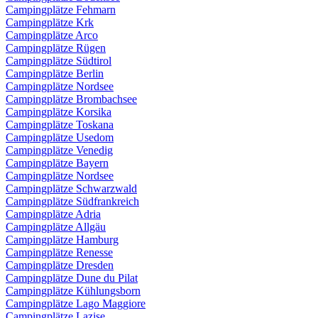
Campingplätze Fehmarn
Campingplätze Krk
Campingplätze Arco
Campingplätze Rügen
Campingplätze Südtirol
Campingplätze Berlin
Campingplätze Nordsee
Campingplätze Brombachsee
Campingplätze Korsika
Campingplätze Toskana
Campingplätze Usedom
Campingplätze Venedig
Campingplätze Bayern
Campingplätze Nordsee
Campingplätze Schwarzwald
Campingplätze Südfrankreich
Campingplätze Adria
Campingplätze Allgäu
Campingplätze Hamburg
Campingplätze Renesse
Campingplätze Dresden
Campingplätze Dune du Pilat
Campingplätze Kühlungsborn
Campingplätze Lago Maggiore
Campingplätze Lazise