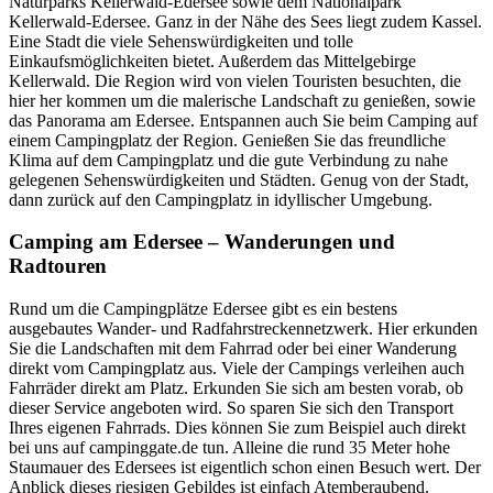
Naturparks Kellerwald-Edersee sowie dem Nationalpark
Kellerwald-Edersee. Ganz in der Nähe des Sees liegt zudem Kassel.
Eine Stadt die viele Sehenswürdigkeiten und tolle
Einkaufsmöglichkeiten bietet. Außerdem das Mittelgebirge
Kellerwald. Die Region wird von vielen Touristen besuchten, die
hier her kommen um die malerische Landschaft zu genießen, sowie
das Panorama am Edersee. Entspannen auch Sie beim Camping auf
einem Campingplatz der Region. Genießen Sie das freundliche
Klima auf dem Campingplatz und die gute Verbindung zu nahe
gelegenen Sehenswürdigkeiten und Städten. Genug von der Stadt,
dann zurück auf den Campingplatz in idyllischer Umgebung.
Camping am Edersee – Wanderungen und
Radtouren
Rund um die Campingplätze Edersee gibt es ein bestens
ausgebautes Wander- und Radfahrstreckennetzwerk. Hier erkunden
Sie die Landschaften mit dem Fahrrad oder bei einer Wanderung
direkt vom Campingplatz aus. Viele der Campings verleihen auch
Fahrräder direkt am Platz. Erkunden Sie sich am besten vorab, ob
dieser Service angeboten wird. So sparen Sie sich den Transport
Ihres eigenen Fahrrads. Dies können Sie zum Beispiel auch direkt
bei uns auf campinggate.de tun. Alleine die rund 35 Meter hohe
Staumauer des Edersees ist eigentlich schon einen Besuch wert. Der
Anblick dieses riesigen Gebildes ist einfach Atemberaubend.