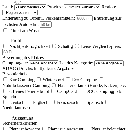
Lage
Land:
Provinz:
Region:
Entfernung zu Öffentl. Verkehrsmitteln:
Entfernung zur
nächsten Autobahn:
Direkt am Wasser
Profil
Nachtparkmöglichkeit
Schattig
Leise
Vergleichspreis:
Bewertung des Platzes
Campinggate:
Landes Kategorie:
ADAC (Durchschnitt):
Besonderheiten
Kur Camping
Wintersport
Eco Camping
Naturbelassener Camping
Haustier erlaubt (Hunde, Katzen, etc.
Offenes Feuer erlaubt
CampCard
DCC Campingplatz
Sprache
Deutsch
Englisch
Französisch
Spanisch
Niederländisch
Ausstattung
Sicherheitskriterien
Platz ist bewacht
Platz ist eingezäunt
Platz ist beleuchtet