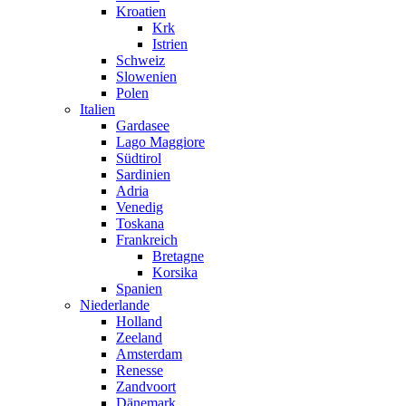
Kroatien
Krk
Istrien
Schweiz
Slowenien
Polen
Italien
Gardasee
Lago Maggiore
Südtirol
Sardinien
Adria
Venedig
Toskana
Frankreich
Bretagne
Korsika
Spanien
Niederlande
Holland
Zeeland
Amsterdam
Renesse
Zandvoort
Dänemark