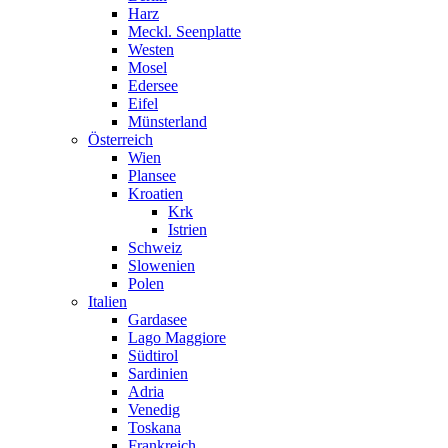
Harz
Meckl. Seenplatte
Westen
Mosel
Edersee
Eifel
Münsterland
Österreich
Wien
Plansee
Kroatien
Krk
Istrien
Schweiz
Slowenien
Polen
Italien
Gardasee
Lago Maggiore
Südtirol
Sardinien
Adria
Venedig
Toskana
Frankreich