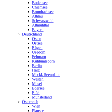
Bodensee
Chiemsee
Brombachsee
Allgäu
Schwarzwald
Altmühltal
Bayern
Deutschland
Osten
Ostsee
Rügen
Usedom
Fehmarn
Kühlungsborn
Berlin
Harz
Meckl. Seenplatte
Westen
Mosel
Edersee
Eifel
Münsterland
Österreich
Wien
Plansee