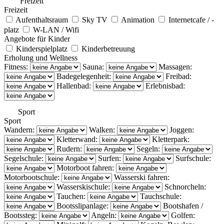
Freizeit
Freizeit
Aufenthaltsraum
Sky TV
Animation
Internetcafe / -
platz
W-LAN / Wifi
Angebote für Kinder
Kinderspielplatz
Kinderbetreuung
Erholung und Wellness
Fitness:
Sauna:
Massagen:
Badegelegenheit:
Freibad:
Hallenbad:
Erlebnisbad:
Sport
Sport
Wandern:
Walken:
Joggen:
Kletterwand:
Kletterpark:
Rudern:
Segeln:
Segelschule:
Surfen:
Surfschule:
Motorboot fahren:
Motorbootschule:
Wasserski fahren:
Wasserskischule:
Schnorcheln:
Tauchen:
Tauchschule:
Bootsslipanlage:
Bootshafen /
Bootssteg:
Angeln:
Golfen: