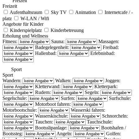
Freizeit
Freizeit
Aufenthaltsraum
Sky TV
Animation
Internetcafe / -
platz
W-LAN / Wifi
Angebote für Kinder
Kinderspielplatz
Kinderbetreuung
Erholung und Wellness
Fitness:
Sauna:
Massagen:
Badegelegenheit:
Freibad:
Hallenbad:
Erlebnisbad:
Sport
Sport
Wandern:
Walken:
Joggen:
Kletterwand:
Kletterpark:
Rudern:
Segeln:
Segelschule:
Surfen:
Surfschule:
Motorboot fahren:
Motorbootschule:
Wasserski fahren:
Wasserskischule:
Schnorcheln:
Tauchen:
Tauchschule:
Bootsslipanlage:
Bootshafen /
Bootssteg:
Angeln:
Golfen: