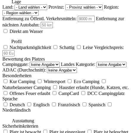
Lage
Land:
Provinz:
Region:
Entfernung zu Öffentl. Verkehrsmitteln:
Entfernung zur
nächsten Autobahn:
Direkt am Wasser
Profil
Nachtparkmöglichkeit
Schattig
Leise
Vergleichspreis:
Bewertung des Platzes
Campinggate:
Landes Kategorie:
ADAC (Durchschnitt):
Besonderheiten
Kur Camping
Wintersport
Eco Camping
Naturbelassener Camping
Haustier erlaubt (Hunde, Katzen, etc.
Offenes Feuer erlaubt
CampCard
DCC Campingplatz
Sprache
Deutsch
Englisch
Französisch
Spanisch
Niederländisch
Ausstattung
Sicherheitskriterien
Platz ist bewacht
Platz ist eingezäunt
Platz ist beleuchtet