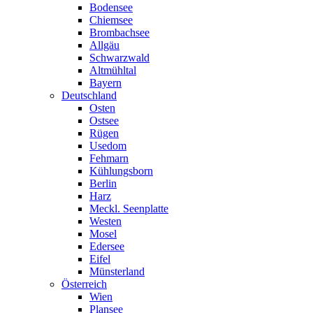
Bodensee
Chiemsee
Brombachsee
Allgäu
Schwarzwald
Altmühltal
Bayern
Deutschland
Osten
Ostsee
Rügen
Usedom
Fehmarn
Kühlungsborn
Berlin
Harz
Meckl. Seenplatte
Westen
Mosel
Edersee
Eifel
Münsterland
Österreich
Wien
Plansee