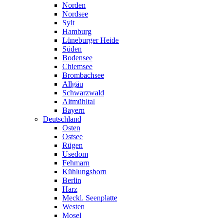
Norden
Nordsee
Sylt
Hamburg
Lüneburger Heide
Süden
Bodensee
Chiemsee
Brombachsee
Allgäu
Schwarzwald
Altmühltal
Bayern
Deutschland
Osten
Ostsee
Rügen
Usedom
Fehmarn
Kühlungsborn
Berlin
Harz
Meckl. Seenplatte
Westen
Mosel