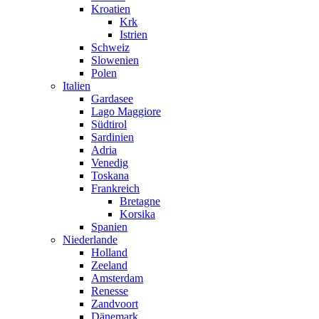
Kroatien
Krk
Istrien
Schweiz
Slowenien
Polen
Italien
Gardasee
Lago Maggiore
Südtirol
Sardinien
Adria
Venedig
Toskana
Frankreich
Bretagne
Korsika
Spanien
Niederlande
Holland
Zeeland
Amsterdam
Renesse
Zandvoort
Dänemark