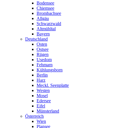
Bodensee
Chiemsee
Brombachsee
Allgäu
Schwarzwald
Altmühltal
Bayern
Deutschland
Osten
Ostsee
Rügen
Usedom
Fehmarn
Kühlungsborn
Berlin
Harz
Meckl. Seenplatte
Westen
Mosel
Edersee
Eifel
Münsterland
Österreich
Wien
Plansee