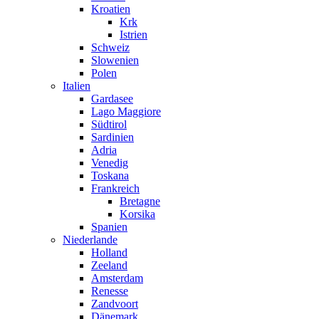
Kroatien
Krk
Istrien
Schweiz
Slowenien
Polen
Italien
Gardasee
Lago Maggiore
Südtirol
Sardinien
Adria
Venedig
Toskana
Frankreich
Bretagne
Korsika
Spanien
Niederlande
Holland
Zeeland
Amsterdam
Renesse
Zandvoort
Dänemark