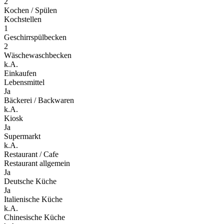
2
Kochen / Spülen
Kochstellen
1
Geschirrspülbecken
2
Wäschewaschbecken
k.A.
Einkaufen
Lebensmittel
Ja
Bäckerei / Backwaren
k.A.
Kiosk
Ja
Supermarkt
k.A.
Restaurant / Cafe
Restaurant allgemein
Ja
Deutsche Küche
Ja
Italienische Küche
k.A.
Chinesische Küche