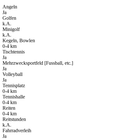
Angeln
Ja
Golfen
k.A.
Minigolf
k.A.
Kegeln, Bowlen
0-4 km
Tischtennis
Ja
Mehrzwecksportfeld [Fussball, etc.]
Ja
Volleyball
Ja
Tennisplatz
0-4 km
Tennishalle
0-4 km
Reiten
0-4 km
Reitstunden
k.A.
Fahrradverleih
Ja