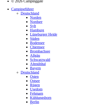
© 2026 Campinggate
Campingführer
Deutschland
Norden
Nordsee
Sylt
Hamburg
Lüneburger Heide
Süden
Bodensee
Chiemsee
Brombachsee
Allgäu
Schwarzwald
Altmühltal
Bayern
Deutschland
Osten
Ostsee
Rügen
Usedom
Fehmarn
Kühlungsborn
Berlin