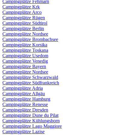
Campingplätze Fehmarn
Campingplätze Krk
Campingplätze Arco
Campingplätze Rügen
Campingplätze Südtirol
Campingplätze Berlin
Campingplätze Nordsee
Campingplätze Brombachsee
Campingplätze Korsika
Campingplätze Toskana
Campingplätze Usedom
Campingplätze Venedig
Campingplätze Bayern
Campingplätze Nordsee
Campingplätze Schwarzwald
Campingplätze Südfrankreich
Campingplätze Adria
Campingplätze Allgäu
Campingplätze Hamburg
Campingplätze Renesse
Campingplätze Dresden
Campingplätze Dune du Pilat
Campingplätze Kühlungsborn
Campingplätze Lago Maggiore
Campingplätze Lazise