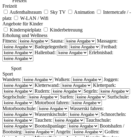
Freizeit
Freizeit
Aufenthaltsraum
Sky TV
Animation
Internetcafe / -
platz
W-LAN / Wifi
Angebote für Kinder
Kinderspielplatz
Kinderbetreuung
Erholung und Wellness
Fitness:
Sauna:
Massagen:
Badegelegenheit:
Freibad:
Hallenbad:
Erlebnisbad:
Sport
Sport
Wandern:
Walken:
Joggen:
Kletterwand:
Kletterpark:
Rudern:
Segeln:
Segelschule:
Surfen:
Surfschule:
Motorboot fahren:
Motorbootschule:
Wasserski fahren:
Wasserskischule:
Schnorcheln:
Tauchen:
Tauchschule:
Bootsslipanlage:
Bootshafen /
Bootssteg:
Angeln:
Golfen: