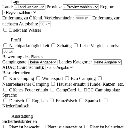
Lage
Land:
Provinz:
Region:
Entfernung zu Öffentl. Verkehrsmitteln:
Entfernung zur
nächsten Autobahn:
Direkt am Wasser
Profil
Nachtparkmöglichkeit
Schattig
Leise
Vergleichspreis:
Bewertung des Platzes
Campinggate:
Landes Kategorie:
ADAC (Durchschnitt):
Besonderheiten
Kur Camping
Wintersport
Eco Camping
Naturbelassener Camping
Haustier erlaubt (Hunde, Katzen, etc.
Offenes Feuer erlaubt
CampCard
DCC Campingplatz
Sprache
Deutsch
Englisch
Französisch
Spanisch
Niederländisch
Ausstattung
Sicherheitskriterien
Platz ist bewacht
Platz ist eingezäunt
Platz ist beleuchtet