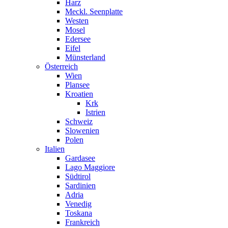
Harz
Meckl. Seenplatte
Westen
Mosel
Edersee
Eifel
Münsterland
Österreich
Wien
Plansee
Kroatien
Krk
Istrien
Schweiz
Slowenien
Polen
Italien
Gardasee
Lago Maggiore
Südtirol
Sardinien
Adria
Venedig
Toskana
Frankreich