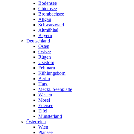
Bodensee
Chiemsee
Brombachsee
Allgäu
Schwarzwald
Altmühltal
Bayern
Deutschland
Osten
Ostsee
Rügen
Usedom
Fehmarn
Kühlungsborn
Berlin
Harz
Meckl. Seenplatte
Westen
Mosel
Edersee
Eifel
Münsterland
Österreich
Wien
Plansee