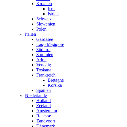
Kroatien
Krk
Istrien
Schweiz
Slowenien
Polen
Italien
Gardasee
Lago Maggiore
Südtirol
Sardinien
Adria
Venedig
Toskana
Frankreich
Bretagne
Korsika
Spanien
Niederlande
Holland
Zeeland
Amsterdam
Renesse
Zandvoort
Dänemark