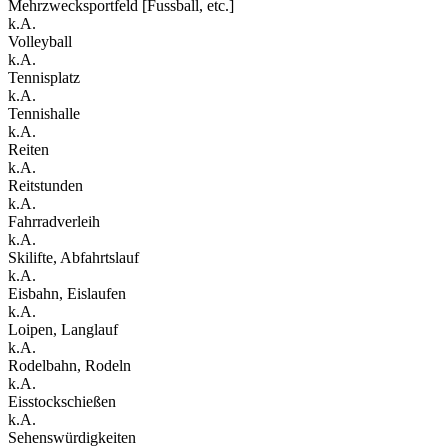
Mehrzwecksportfeld [Fussball, etc.]
k.A.
Volleyball
k.A.
Tennisplatz
k.A.
Tennishalle
k.A.
Reiten
k.A.
Reitstunden
k.A.
Fahrradverleih
k.A.
Skilifte, Abfahrtslauf
k.A.
Eisbahn, Eislaufen
k.A.
Loipen, Langlauf
k.A.
Rodelbahn, Rodeln
k.A.
Eisstockschießen
k.A.
Sehenswürdigkeiten