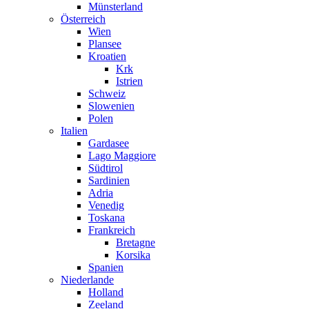
Münsterland
Österreich
Wien
Plansee
Kroatien
Krk
Istrien
Schweiz
Slowenien
Polen
Italien
Gardasee
Lago Maggiore
Südtirol
Sardinien
Adria
Venedig
Toskana
Frankreich
Bretagne
Korsika
Spanien
Niederlande
Holland
Zeeland