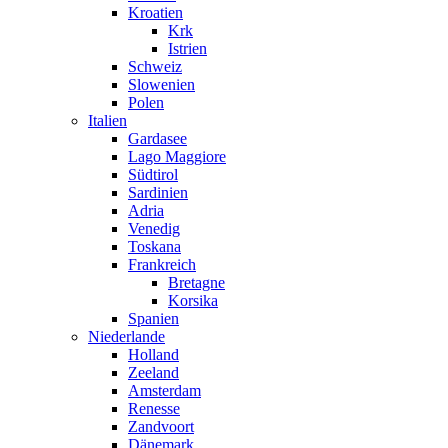
Kroatien
Krk
Istrien
Schweiz
Slowenien
Polen
Italien
Gardasee
Lago Maggiore
Südtirol
Sardinien
Adria
Venedig
Toskana
Frankreich
Bretagne
Korsika
Spanien
Niederlande
Holland
Zeeland
Amsterdam
Renesse
Zandvoort
Dänemark