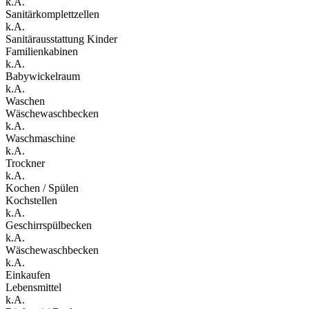
k.A.
Sanitärkomplettzellen
k.A.
Sanitärausstattung Kinder
Familienkabinen
k.A.
Babywickelraum
k.A.
Waschen
Wäschewaschbecken
k.A.
Waschmaschine
k.A.
Trockner
k.A.
Kochen / Spülen
Kochstellen
k.A.
Geschirrspülbecken
k.A.
Wäschewaschbecken
k.A.
Einkaufen
Lebensmittel
k.A.