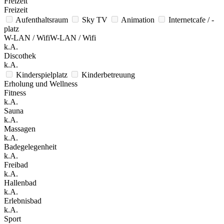
Freizeit
Freizeit
Aufenthaltsraum
Sky TV
Animation
Internetcafe / -
platz
W-LAN / WifiW-LAN / Wifi
k.A.
Discothek
k.A.
Kinderspielplatz
Kinderbetreuung
Erholung und Wellness
Fitness
k.A.
Sauna
k.A.
Massagen
k.A.
Badegelegenheit
k.A.
Freibad
k.A.
Hallenbad
k.A.
Erlebnisbad
k.A.
Sport