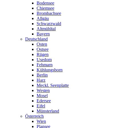
Bodensee
Chiemsee
Brombachsee
Allgäu
Schwarzwald
Altmühltal
Bayern
Deutschland
Osten
Ostsee
Rügen
Usedom
Fehmarn
Kühlungsborn
Berlin
Harz
Meckl. Seenplatte
Westen
Mosel
Edersee
Eifel
Münsterland
Österreich
Wien
Plansee