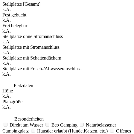
Stellplätze [Gesamt]
k.A.
Fest gebucht
k.A.
Frei belegbar
k.A.
Stellplätze ohne Stromanschluss
k.A.
Stellplätze mit Stromanschluss
k.A.
Stellplätze mit Schattendächern
k.A.
Stellplätze mit Frisch-/Abwasseranschluss
k.A.
Platzdaten
Höhe
k.A.
Platzgröße
k.A.
Besonderheiten
Direkt am Wasser
Eco Camping
Naturbelassener
Campingplatz
Haustier erlaubt (Hunde,Katzen, etc.)
Offenes