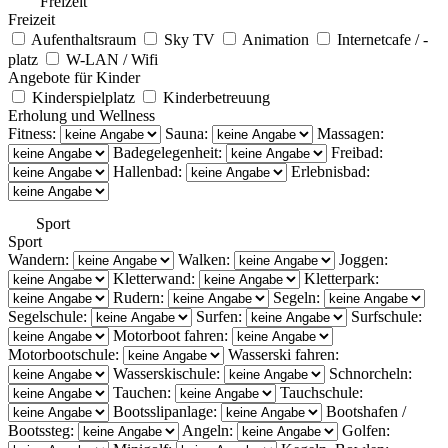
Freizeit
Freizeit
Aufenthaltsraum
Sky TV
Animation
Internetcafe / -
platz
W-LAN / Wifi
Angebote für Kinder
Kinderspielplatz
Kinderbetreuung
Erholung und Wellness
Fitness:
Sauna:
Massagen:
Badegelegenheit:
Freibad:
Hallenbad:
Erlebnisbad:
Sport
Sport
Wandern:
Walken:
Joggen:
Kletterwand:
Kletterpark:
Rudern:
Segeln:
Segelschule:
Surfen:
Surfschule:
Motorboot fahren:
Motorbootschule:
Wasserski fahren:
Wasserskischule:
Schnorcheln:
Tauchen:
Tauchschule:
Bootsslipanlage:
Bootshafen /
Bootssteg:
Angeln:
Golfen: