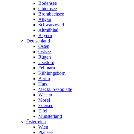
Bodensee
Chiemsee
Brombachsee
Allgäu
Schwarzwald
Altmühltal
Bayern
Deutschland
Osten
Ostsee
Rügen
Usedom
Fehmarn
Kühlungsborn
Berlin
Harz
Meckl. Seenplatte
Westen
Mosel
Edersee
Eifel
Münsterland
Österreich
Wien
Plansee