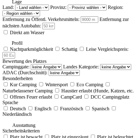
Lage
Land:
Provinz:
Region:
Entfernung zu Öffentl. Verkehrsmitteln:
Entfernung zur
nächsten Autobahn:
Direkt am Wasser
Profil
Nachtparkmöglichkeit
Schattig
Leise
Vergleichspreis:
Bewertung des Platzes
Campinggate:
Landes Kategorie:
ADAC (Durchschnitt):
Besonderheiten
Kur Camping
Wintersport
Eco Camping
Naturbelassener Camping
Haustier erlaubt (Hunde, Katzen, etc.
Offenes Feuer erlaubt
CampCard
DCC Campingplatz
Sprache
Deutsch
Englisch
Französisch
Spanisch
Niederländisch
Ausstattung
Sicherheitskriterien
Platz ist bewacht
Platz ist eingezäunt
Platz ist beleuchtet