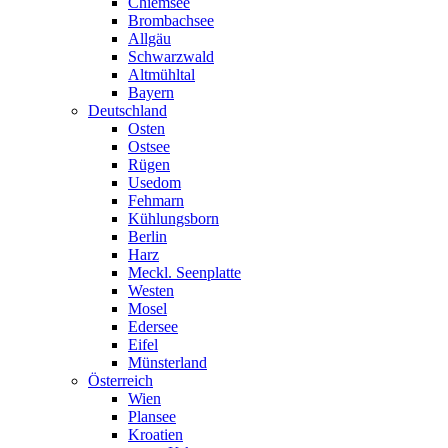
Chiemsee
Brombachsee
Allgäu
Schwarzwald
Altmühltal
Bayern
Deutschland
Osten
Ostsee
Rügen
Usedom
Fehmarn
Kühlungsborn
Berlin
Harz
Meckl. Seenplatte
Westen
Mosel
Edersee
Eifel
Münsterland
Österreich
Wien
Plansee
Kroatien