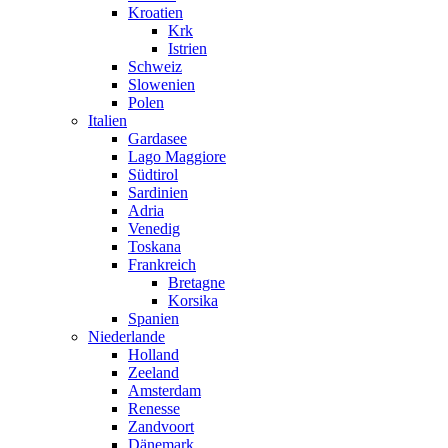
Kroatien
Krk
Istrien
Schweiz
Slowenien
Polen
Italien
Gardasee
Lago Maggiore
Südtirol
Sardinien
Adria
Venedig
Toskana
Frankreich
Bretagne
Korsika
Spanien
Niederlande
Holland
Zeeland
Amsterdam
Renesse
Zandvoort
Dänemark