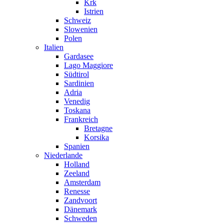
Krk
Istrien
Schweiz
Slowenien
Polen
Italien
Gardasee
Lago Maggiore
Südtirol
Sardinien
Adria
Venedig
Toskana
Frankreich
Bretagne
Korsika
Spanien
Niederlande
Holland
Zeeland
Amsterdam
Renesse
Zandvoort
Dänemark
Schweden