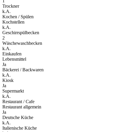
1
Trockner
k.A.
Kochen / Spülen
Kochstellen
k.A.
Geschirrspülbecken
2
Wäschewaschbecken
k.A.
Einkaufen
Lebensmittel
Ja
Bäckerei / Backwaren
k.A.
Kiosk
Ja
Supermarkt
k.A.
Restaurant / Cafe
Restaurant allgemein
Ja
Deutsche Küche
k.A.
Italienische Küche