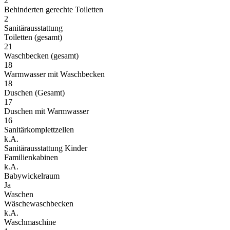
2
Behinderten gerechte Toiletten
2
Sanitärausstattung
Toiletten (gesamt)
21
Waschbecken (gesamt)
18
Warmwasser mit Waschbecken
18
Duschen (Gesamt)
17
Duschen mit Warmwasser
16
Sanitärkomplettzellen
k.A.
Sanitärausstattung Kinder
Familienkabinen
k.A.
Babywickelraum
Ja
Waschen
Wäschewaschbecken
k.A.
Waschmaschine