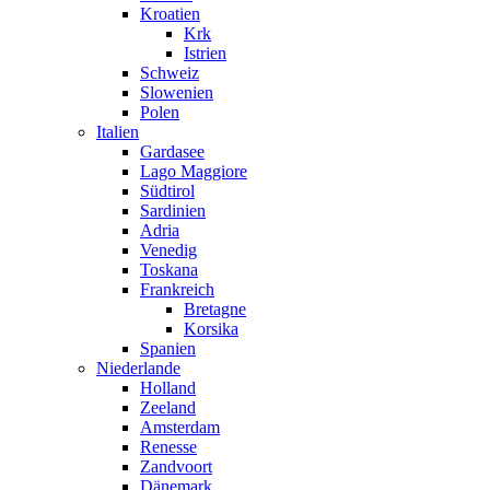
Kroatien
Krk
Istrien
Schweiz
Slowenien
Polen
Italien
Gardasee
Lago Maggiore
Südtirol
Sardinien
Adria
Venedig
Toskana
Frankreich
Bretagne
Korsika
Spanien
Niederlande
Holland
Zeeland
Amsterdam
Renesse
Zandvoort
Dänemark