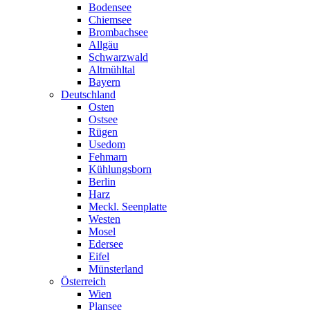
Bodensee
Chiemsee
Brombachsee
Allgäu
Schwarzwald
Altmühltal
Bayern
Deutschland
Osten
Ostsee
Rügen
Usedom
Fehmarn
Kühlungsborn
Berlin
Harz
Meckl. Seenplatte
Westen
Mosel
Edersee
Eifel
Münsterland
Österreich
Wien
Plansee