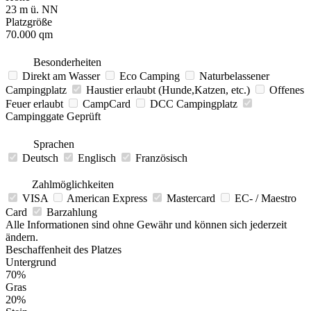
23 m ü. NN
Platzgröße
70.000 qm
Besonderheiten
Direkt am Wasser
Eco Camping
Naturbelassener
Campingplatz
Haustier erlaubt (Hunde,Katzen, etc.)
Offenes
Feuer erlaubt
CampCard
DCC Campingplatz
Campinggate Geprüft
Sprachen
Deutsch
Englisch
Französisch
Zahlmöglichkeiten
VISA
American Express
Mastercard
EC- / Maestro
Card
Barzahlung
Alle Informationen sind ohne Gewähr und können sich jederzeit
ändern.
Beschaffenheit des Platzes
Untergrund
70%
Gras
20%