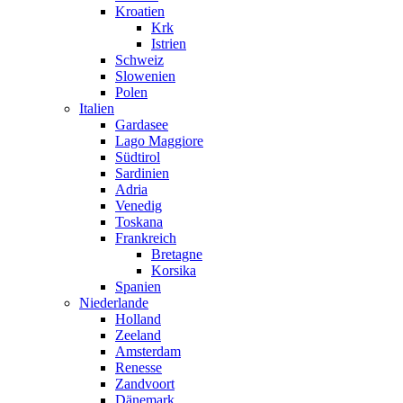
Kroatien
Krk
Istrien
Schweiz
Slowenien
Polen
Italien
Gardasee
Lago Maggiore
Südtirol
Sardinien
Adria
Venedig
Toskana
Frankreich
Bretagne
Korsika
Spanien
Niederlande
Holland
Zeeland
Amsterdam
Renesse
Zandvoort
Dänemark