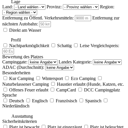
Lage
Land:
Provinz:
Region:
Entfernung zu Öffentl. Verkehrsmitteln:
Entfernung zur
nächsten Autobahn:
Direkt am Wasser
Profil
Nachtparkmöglichkeit
Schattig
Leise
Vergleichspreis:
Bewertung des Platzes
Campinggate:
Landes Kategorie:
ADAC (Durchschnitt):
Besonderheiten
Kur Camping
Wintersport
Eco Camping
Naturbelassener Camping
Haustier erlaubt (Hunde, Katzen, etc.
Offenes Feuer erlaubt
CampCard
DCC Campingplatz
Sprache
Deutsch
Englisch
Französisch
Spanisch
Niederländisch
Ausstattung
Sicherheitskriterien
Platz ist bewacht
Platz ist eingezäunt
Platz ist beleuchtet