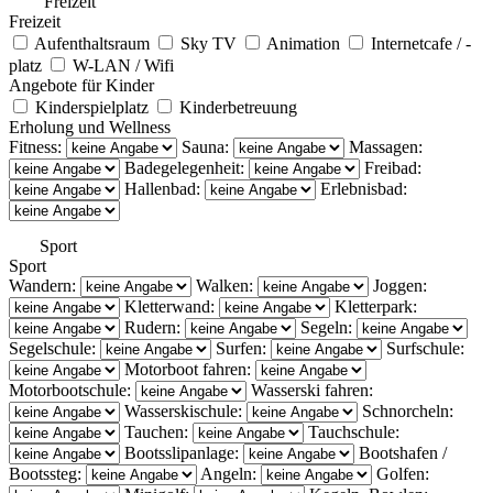
Freizeit
Freizeit
Aufenthaltsraum
Sky TV
Animation
Internetcafe / -
platz
W-LAN / Wifi
Angebote für Kinder
Kinderspielplatz
Kinderbetreuung
Erholung und Wellness
Fitness:
Sauna:
Massagen:
Badegelegenheit:
Freibad:
Hallenbad:
Erlebnisbad:
Sport
Sport
Wandern:
Walken:
Joggen:
Kletterwand:
Kletterpark:
Rudern:
Segeln:
Segelschule:
Surfen:
Surfschule:
Motorboot fahren:
Motorbootschule:
Wasserski fahren:
Wasserskischule:
Schnorcheln:
Tauchen:
Tauchschule:
Bootsslipanlage:
Bootshafen /
Bootssteg:
Angeln:
Golfen: