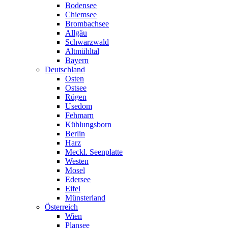
Bodensee
Chiemsee
Brombachsee
Allgäu
Schwarzwald
Altmühltal
Bayern
Deutschland
Osten
Ostsee
Rügen
Usedom
Fehmarn
Kühlungsborn
Berlin
Harz
Meckl. Seenplatte
Westen
Mosel
Edersee
Eifel
Münsterland
Österreich
Wien
Plansee