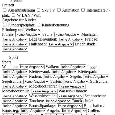
Freizeit
Freizeit
Aufenthaltsraum
Sky TV
Animation
Internetcafe / -
platz
W-LAN / Wifi
Angebote für Kinder
Kinderspielplatz
Kinderbetreuung
Erholung und Wellness
Fitness:
Sauna:
Massagen:
Badegelegenheit:
Freibad:
Hallenbad:
Erlebnisbad:
Sport
Sport
Wandern:
Walken:
Joggen:
Kletterwand:
Kletterpark:
Rudern:
Segeln:
Segelschule:
Surfen:
Surfschule:
Motorboot fahren:
Motorbootschule:
Wasserski fahren:
Wasserskischule:
Schnorcheln:
Tauchen:
Tauchschule:
Bootsslipanlage:
Bootshafen /
Bootssteg:
Angeln:
Golfen: