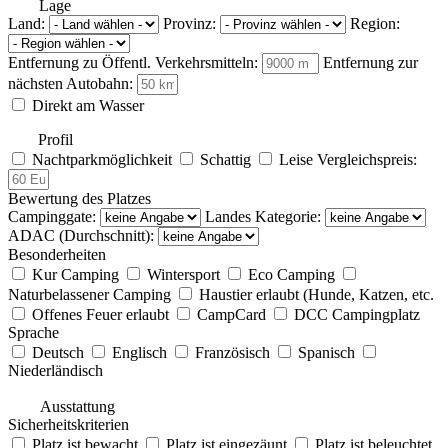
Lage
Land:
Provinz:
Region:
Entfernung zu Öffentl. Verkehrsmitteln:
Entfernung zur
nächsten Autobahn:
Direkt am Wasser
Profil
Nachtparkmöglichkeit
Schattig
Leise
Vergleichspreis:
Bewertung des Platzes
Campinggate:
Landes Kategorie:
ADAC (Durchschnitt):
Besonderheiten
Kur Camping
Wintersport
Eco Camping
Naturbelassener Camping
Haustier erlaubt (Hunde, Katzen, etc.
Offenes Feuer erlaubt
CampCard
DCC Campingplatz
Sprache
Deutsch
Englisch
Französisch
Spanisch
Niederländisch
Ausstattung
Sicherheitskriterien
Platz ist bewacht
Platz ist eingezäunt
Platz ist beleuchtet