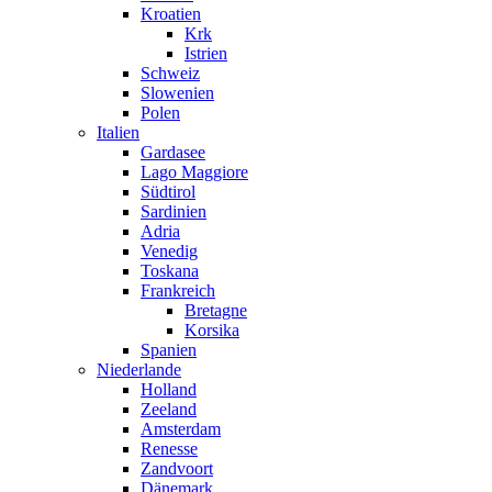
Kroatien
Krk
Istrien
Schweiz
Slowenien
Polen
Italien
Gardasee
Lago Maggiore
Südtirol
Sardinien
Adria
Venedig
Toskana
Frankreich
Bretagne
Korsika
Spanien
Niederlande
Holland
Zeeland
Amsterdam
Renesse
Zandvoort
Dänemark