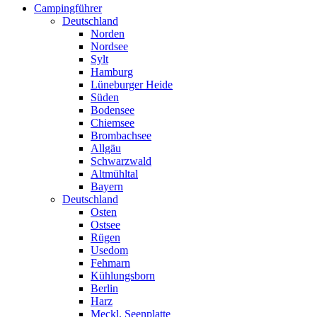
Campingführer
Deutschland
Norden
Nordsee
Sylt
Hamburg
Lüneburger Heide
Süden
Bodensee
Chiemsee
Brombachsee
Allgäu
Schwarzwald
Altmühltal
Bayern
Deutschland
Osten
Ostsee
Rügen
Usedom
Fehmarn
Kühlungsborn
Berlin
Harz
Meckl. Seenplatte