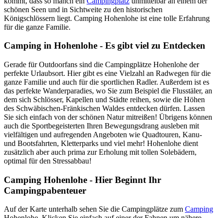
kommt, dass so manch ein
Campingplatz
unmittelbar an einem der
schönen Seen und in Sichtweite zu den historischen
Königschlössern liegt. Camping Hohenlohe ist eine tolle Erfahrung
für die ganze Familie.
Camping in Hohenlohe - Es gibt viel zu Entdecken
Gerade für Outdoorfans sind die Campingplätze Hohenlohe der
perfekte Urlaubsort. Hier gibt es eine Vielzahl an Radwegen für die
ganze Familie und auch für die sportlichen Radler. Außerdem ist es
das perfekte Wanderparadies, wo Sie zum Beispiel die Flusstäler, an
dem sich Schlösser, Kapellen und Städte reihen, sowie die Höhen
des Schwäbischen-Fränkischen Waldes entdecken dürfen. Lassen
Sie sich einfach von der schönen Natur mitreißen! Übrigens können
auch die Sportbegeisterten Ihren Bewegungsdrang ausleben mit
vielfältigen und aufregenden Angeboten wie Quadtouren, Kanu-
und Bootsfahrten, Kletterparks und viel mehr! Hohenlohe dient
zusätzlich aber auch prima zur Erholung mit tollen Solebädern,
optimal für den Stressabbau!
Camping Hohenlohe - Hier Beginnt Ihr
Campingpabenteuer
Auf der Karte unterhalb sehen Sie die Campingplätze zum
Camping
Hohenlohe. Klicken Sie einfach auf einer der Fahnen um nähere