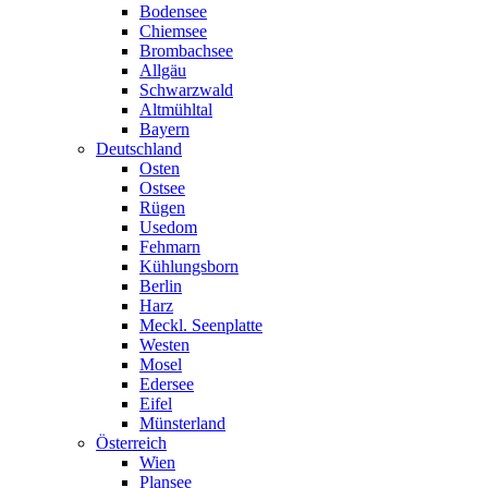
Bodensee
Chiemsee
Brombachsee
Allgäu
Schwarzwald
Altmühltal
Bayern
Deutschland
Osten
Ostsee
Rügen
Usedom
Fehmarn
Kühlungsborn
Berlin
Harz
Meckl. Seenplatte
Westen
Mosel
Edersee
Eifel
Münsterland
Österreich
Wien
Plansee