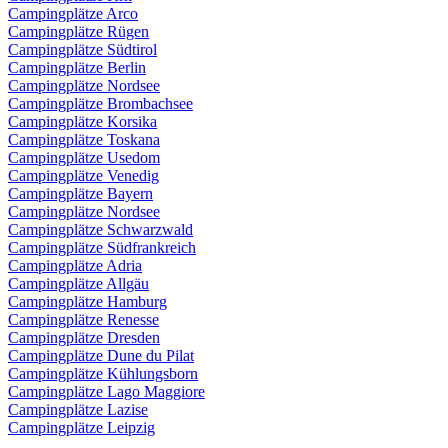
Campingplätze Arco
Campingplätze Rügen
Campingplätze Südtirol
Campingplätze Berlin
Campingplätze Nordsee
Campingplätze Brombachsee
Campingplätze Korsika
Campingplätze Toskana
Campingplätze Usedom
Campingplätze Venedig
Campingplätze Bayern
Campingplätze Nordsee
Campingplätze Schwarzwald
Campingplätze Südfrankreich
Campingplätze Adria
Campingplätze Allgäu
Campingplätze Hamburg
Campingplätze Renesse
Campingplätze Dresden
Campingplätze Dune du Pilat
Campingplätze Kühlungsborn
Campingplätze Lago Maggiore
Campingplätze Lazise
Campingplätze Leipzig