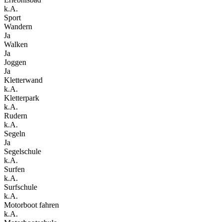
k.A.
Sport
Wandern
Ja
Walken
Ja
Joggen
Ja
Kletterwand
k.A.
Kletterpark
k.A.
Rudern
k.A.
Segeln
Ja
Segelschule
k.A.
Surfen
k.A.
Surfschule
k.A.
Motorboot fahren
k.A.