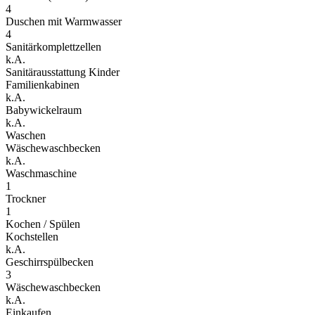
4
Duschen mit Warmwasser
4
Sanitärkomplettzellen
k.A.
Sanitärausstattung Kinder
Familienkabinen
k.A.
Babywickelraum
k.A.
Waschen
Wäschewaschbecken
k.A.
Waschmaschine
1
Trockner
1
Kochen / Spülen
Kochstellen
k.A.
Geschirrspülbecken
3
Wäschewaschbecken
k.A.
Einkaufen