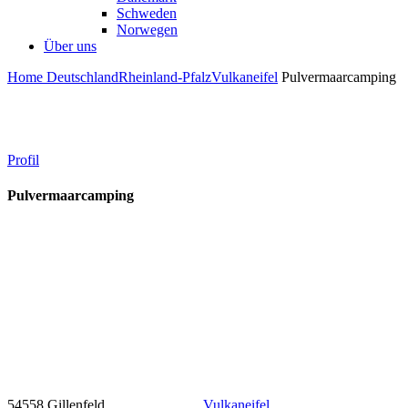
Schweden
Norwegen
Über uns
Home
Deutschland
Rheinland-Pfalz
Vulkaneifel
Pulvermaarcamping
Profil
Pulvermaarcamping
54558 Gillenfeld
Vulkaneifel