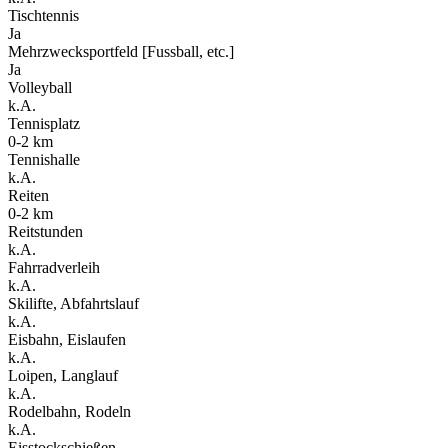
Tischtennis
Ja
Mehrzwecksportfeld [Fussball, etc.]
Ja
Volleyball
k.A.
Tennisplatz
0-2 km
Tennishalle
k.A.
Reiten
0-2 km
Reitstunden
k.A.
Fahrradverleih
k.A.
Skilifte, Abfahrtslauf
k.A.
Eisbahn, Eislaufen
k.A.
Loipen, Langlauf
k.A.
Rodelbahn, Rodeln
k.A.
Eisstockschießen