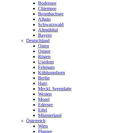
Bodensee
Chiemsee
Brombachsee
Allgäu
Schwarzwald
Altmühltal
Bayern
Deutschland
Osten
Ostsee
Rügen
Usedom
Fehmarn
Kühlungsborn
Berlin
Harz
Meckl. Seenplatte
Westen
Mosel
Edersee
Eifel
Münsterland
Österreich
Wien
Plansee