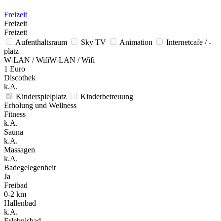
Freizeit
Freizeit
Freizeit
Aufenthaltsraum
Sky TV
Animation
Internetcafe / -
platz
W-LAN / WifiW-LAN / Wifi
1 Euro
Discothek
k.A.
Kinderspielplatz
Kinderbetreuung
Erholung und Wellness
Fitness
k.A.
Sauna
k.A.
Massagen
k.A.
Badegelegenheit
Ja
Freibad
0-2 km
Hallenbad
k.A.
Erlebnisbad