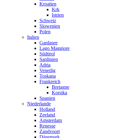
Kroatien
Krk
Istrien
Schweiz
Slowenien
Polen
Italien
Gardasee
Lago Maggiore
Südtirol
Sardinien
Adria
Venedig
Toskana
Frankreich
Bretagne
Korsika
Spanien
Niederlande
Holland
Zeeland
Amsterdam
Renesse
Zandvoort
Dänemark