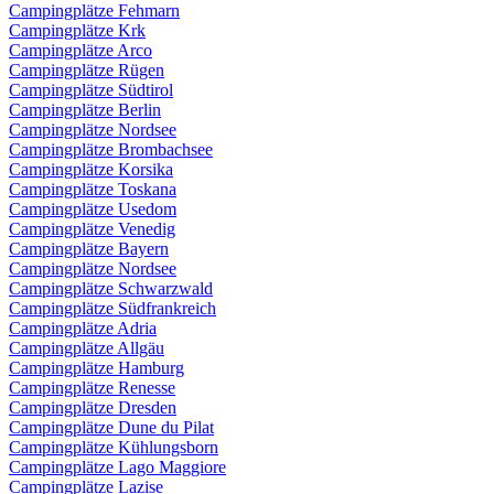
Campingplätze Fehmarn
Campingplätze Krk
Campingplätze Arco
Campingplätze Rügen
Campingplätze Südtirol
Campingplätze Berlin
Campingplätze Nordsee
Campingplätze Brombachsee
Campingplätze Korsika
Campingplätze Toskana
Campingplätze Usedom
Campingplätze Venedig
Campingplätze Bayern
Campingplätze Nordsee
Campingplätze Schwarzwald
Campingplätze Südfrankreich
Campingplätze Adria
Campingplätze Allgäu
Campingplätze Hamburg
Campingplätze Renesse
Campingplätze Dresden
Campingplätze Dune du Pilat
Campingplätze Kühlungsborn
Campingplätze Lago Maggiore
Campingplätze Lazise