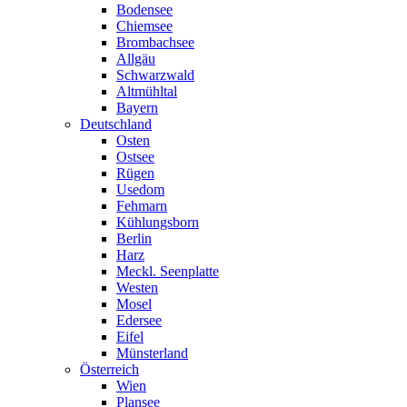
Bodensee
Chiemsee
Brombachsee
Allgäu
Schwarzwald
Altmühltal
Bayern
Deutschland
Osten
Ostsee
Rügen
Usedom
Fehmarn
Kühlungsborn
Berlin
Harz
Meckl. Seenplatte
Westen
Mosel
Edersee
Eifel
Münsterland
Österreich
Wien
Plansee