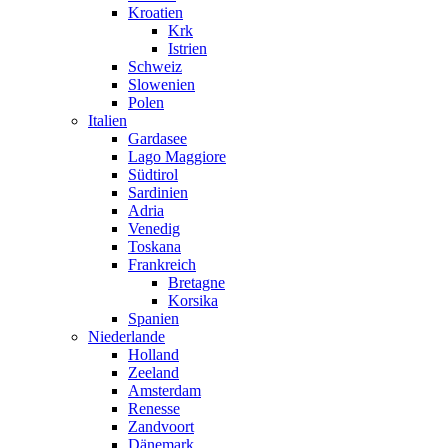
Kroatien
Krk
Istrien
Schweiz
Slowenien
Polen
Italien
Gardasee
Lago Maggiore
Südtirol
Sardinien
Adria
Venedig
Toskana
Frankreich
Bretagne
Korsika
Spanien
Niederlande
Holland
Zeeland
Amsterdam
Renesse
Zandvoort
Dänemark