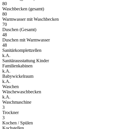
80
Waschbecken (gesamt)
80
Warmwasser mit Waschbecken
70
Duschen (Gesamt)
48
Duschen mit Warmwasser
48
Sanitärkomplettzellen
k.A.
Sanitärausstattung Kinder
Familienkabinen
k.A.
Babywickelraum
k.A.
Waschen
Wäschewaschbecken
k.A.
Waschmaschine
3
Trockner
3
Kochen / Spülen
Kochstellen