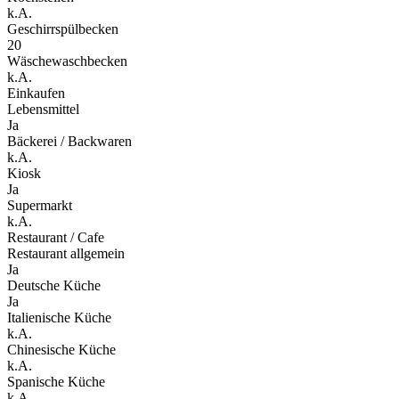
k.A.
Geschirrspülbecken
20
Wäschewaschbecken
k.A.
Einkaufen
Lebensmittel
Ja
Bäckerei / Backwaren
k.A.
Kiosk
Ja
Supermarkt
k.A.
Restaurant / Cafe
Restaurant allgemein
Ja
Deutsche Küche
Ja
Italienische Küche
k.A.
Chinesische Küche
k.A.
Spanische Küche
k.A.