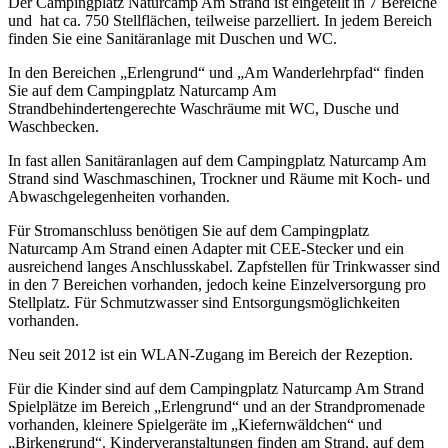
Der Campingplatz Naturcamp Am Strand ist eingeteilt in 7 Bereiche
und
hat ca. 750 Stellflächen, teilweise parzelliert. In jedem Bereich
finden Sie eine Sanitäranlage mit Duschen und WC.
In den Bereichen „Erlengrund“ und „Am Wanderlehrpfad“ finden
Sie auf dem Campingplatz Naturcamp Am
Strandbehindertengerechte Waschräume mit WC, Dusche und
Waschbecken.
In fast allen Sanitäranlagen auf dem Campingplatz Naturcamp Am
Strand sind Waschmaschinen, Trockner und Räume mit Koch- und
Abwaschgelegenheiten vorhanden.
Für Stromanschluss benötigen Sie auf dem Campingplatz
Naturcamp Am Strand einen Adapter mit CEE-Stecker und ein
ausreichend langes Anschlusskabel. Zapfstellen für Trinkwasser sind
in den 7 Bereichen vorhanden, jedoch keine Einzelversorgung pro
Stellplatz. Für Schmutzwasser sind Entsorgungsmöglichkeiten
vorhanden.
Neu seit 2012 ist ein WLAN-Zugang im Bereich der Rezeption.
Für die Kinder sind auf dem Campingplatz Naturcamp Am Strand
Spielplätze im Bereich „Erlengrund“ und an der Strandpromenade
vorhanden, kleinere Spielgeräte im „Kiefernwäldchen“ und
„Birkengrund“. Kinderveranstaltungen finden am Strand, auf dem