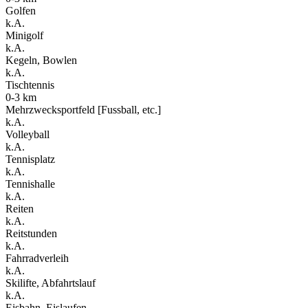
Golfen
k.A.
Minigolf
k.A.
Kegeln, Bowlen
k.A.
Tischtennis
0-3 km
Mehrzwecksportfeld [Fussball, etc.]
k.A.
Volleyball
k.A.
Tennisplatz
k.A.
Tennishalle
k.A.
Reiten
k.A.
Reitstunden
k.A.
Fahrradverleih
k.A.
Skilifte, Abfahrtslauf
k.A.
Eisbahn, Eislaufen