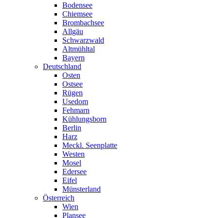
Bodensee
Chiemsee
Brombachsee
Allgäu
Schwarzwald
Altmühltal
Bayern
Deutschland
Osten
Ostsee
Rügen
Usedom
Fehmarn
Kühlungsborn
Berlin
Harz
Meckl. Seenplatte
Westen
Mosel
Edersee
Eifel
Münsterland
Österreich
Wien
Plansee