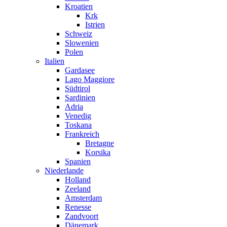
Kroatien
Krk
Istrien
Schweiz
Slowenien
Polen
Italien
Gardasee
Lago Maggiore
Südtirol
Sardinien
Adria
Venedig
Toskana
Frankreich
Bretagne
Korsika
Spanien
Niederlande
Holland
Zeeland
Amsterdam
Renesse
Zandvoort
Dänemark