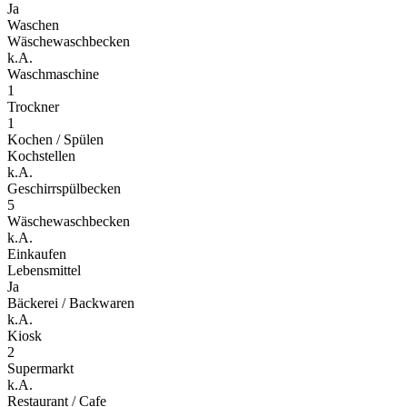
Ja
Waschen
Wäschewaschbecken
k.A.
Waschmaschine
1
Trockner
1
Kochen / Spülen
Kochstellen
k.A.
Geschirrspülbecken
5
Wäschewaschbecken
k.A.
Einkaufen
Lebensmittel
Ja
Bäckerei / Backwaren
k.A.
Kiosk
2
Supermarkt
k.A.
Restaurant / Cafe