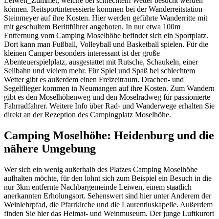
Leiwen_Zummet, welche bei schlechtem Wetter besucht werden
können. Reitsportinteressierte kommen bei der Wanderreitstation
Steinmeyer auf ihre Kosten. Hier werden geführte Wanderritte mit
mit geschultem Berittführer angeboten. In nur etwa 100m
Entfernung vom Camping Moselhöhe befindet sich ein Sportplatz.
Dort kann man Fußball, Volleyball und Basketball spielen. Für die
kleinen Camper besonders interessant ist der große
Abenteuerspielplatz, ausgestattet mit Rutsche, Schaukeln, einer
Seilbahn und vielem mehr. Für Spiel und Spaß bei schlechtem
Wetter gibt es außerdem einen Freizeitraum. Drachen- und
Segelflieger kommen in Neumangen auf ihre Kosten. Zum Wandern
gibt es den Moselhöhenweg und den Moselradweg für passionierte
Fahrradfahrer. Weitere Info über Rad- und Wanderwege erhalten Sie
direkt an der Rezeption des Campingplatz Moselhöhe.
Camping Moselhöhe: Heidenburg und die
nähere Umgebung
Wer sich ein wenig außerhalb des Platzes Camping Moselhöhe
aufhalten möchte, für den lohnt sich zum Beispiel ein Besuch in die
nur 3km entfernte Nachbargemeinde Leiwen, einem staatlich
anerkannten Erholungsort. Sehenswert sind hier unter Anderem der
Weinlehrpfad, die Pfarrkirche und die Laurentiuskapelle. Außerdem
finden Sie hier das Heimat- und Weinmuseum. Der junge Luftkurort