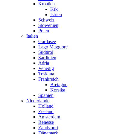
Kroatien
Krk
Istrien
Schweiz
Slowenien
Polen
Italien
Gardasee
Lago Maggiore
Südtirol
Sardinien
Adria
Venedig
Toskana
Frankreich
Bretagne
Korsika
Spanien
Niederlande
Holland
Zeeland
Amsterdam
Renesse
Zandvoort
Dänemark