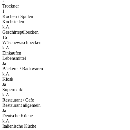
2
Trockner
1
Kochen / Spülen
Kochstellen
k.A.
Geschirrspülbecken
16
Wäschewaschbecken
k.A.
Einkaufen
Lebensmittel
Ja
Bäckerei / Backwaren
k.A.
Kiosk
Ja
Supermarkt
k.A.
Restaurant / Cafe
Restaurant allgemein
Ja
Deutsche Küche
k.A.
Italienische Küche