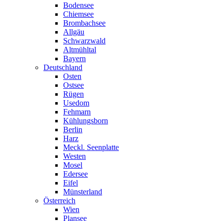
Bodensee
Chiemsee
Brombachsee
Allgäu
Schwarzwald
Altmühltal
Bayern
Deutschland
Osten
Ostsee
Rügen
Usedom
Fehmarn
Kühlungsborn
Berlin
Harz
Meckl. Seenplatte
Westen
Mosel
Edersee
Eifel
Münsterland
Österreich
Wien
Plansee