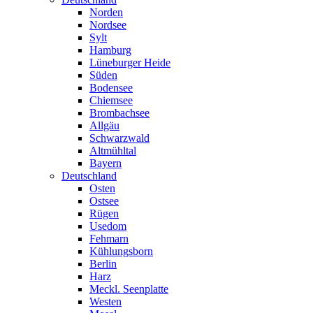
Norden
Nordsee
Sylt
Hamburg
Lüneburger Heide
Süden
Bodensee
Chiemsee
Brombachsee
Allgäu
Schwarzwald
Altmühltal
Bayern
Deutschland
Osten
Ostsee
Rügen
Usedom
Fehmarn
Kühlungsborn
Berlin
Harz
Meckl. Seenplatte
Westen