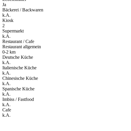
Ja
Bäckerei / Backwaren
k.A.
Kiosk
2
Supermarkt
k.A.
Restaurant / Cafe
Restaurant allgemein
0-2 km
Deutsche Küche
k.A.
Italienische Küche
k.A.
Chinesische Küche
k.A.
Spanische Küche
k.A.
Imbiss / Fastfood
k.A.
Cafe
k.A.