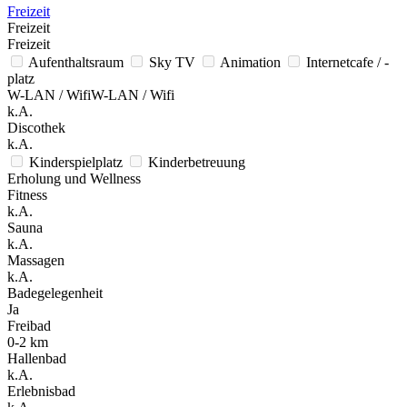
Freizeit
Freizeit
Freizeit
Aufenthaltsraum
Sky TV
Animation
Internetcafe / -
platz
W-LAN / WifiW-LAN / Wifi
k.A.
Discothek
k.A.
Kinderspielplatz
Kinderbetreuung
Erholung und Wellness
Fitness
k.A.
Sauna
k.A.
Massagen
k.A.
Badegelegenheit
Ja
Freibad
0-2 km
Hallenbad
k.A.
Erlebnisbad