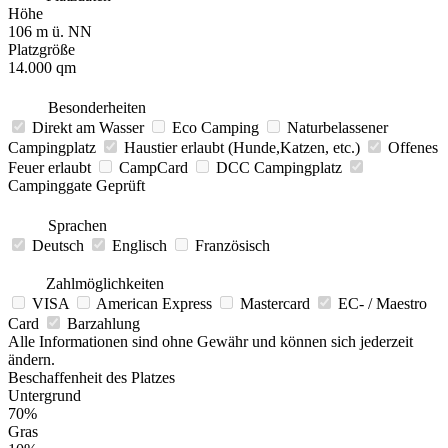
Höhe
106 m ü. NN
Platzgröße
14.000 qm
Besonderheiten
Direkt am Wasser
Eco Camping
Naturbelassener
Campingplatz
Haustier erlaubt (Hunde,Katzen, etc.)
Offenes
Feuer erlaubt
CampCard
DCC Campingplatz
Campinggate Geprüft
Sprachen
Deutsch
Englisch
Französisch
Zahlmöglichkeiten
VISA
American Express
Mastercard
EC- / Maestro
Card
Barzahlung
Alle Informationen sind ohne Gewähr und können sich jederzeit
ändern.
Beschaffenheit des Platzes
Untergrund
70%
Gras