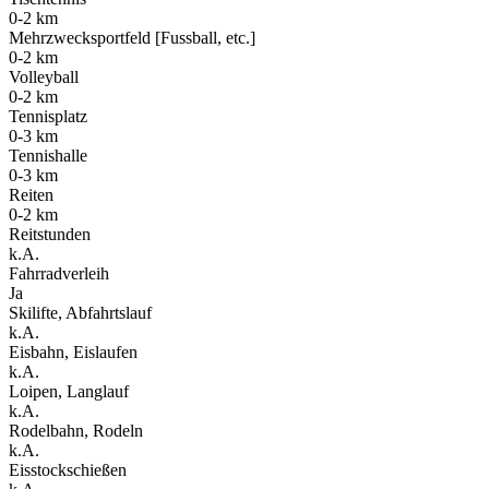
0-2 km
Mehrzwecksportfeld [Fussball, etc.]
0-2 km
Volleyball
0-2 km
Tennisplatz
0-3 km
Tennishalle
0-3 km
Reiten
0-2 km
Reitstunden
k.A.
Fahrradverleih
Ja
Skilifte, Abfahrtslauf
k.A.
Eisbahn, Eislaufen
k.A.
Loipen, Langlauf
k.A.
Rodelbahn, Rodeln
k.A.
Eisstockschießen