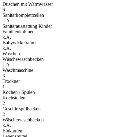
Duschen mit Warmwasser
6
Sanitärkomplettzellen
k.A.
Sanitärausstattung Kinder
Familienkabinen
k.A.
Babywickelraum
k.A.
Waschen
Wäschewaschbecken
k.A.
Waschmaschine
3
Trockner
1
Kochen / Spülen
Kochstellen
2
Geschirrspülbecken
2
Wäschewaschbecken
k.A.
Einkaufen
Lebensmittel