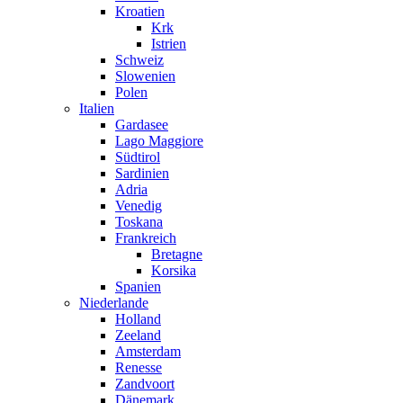
Kroatien
Krk
Istrien
Schweiz
Slowenien
Polen
Italien
Gardasee
Lago Maggiore
Südtirol
Sardinien
Adria
Venedig
Toskana
Frankreich
Bretagne
Korsika
Spanien
Niederlande
Holland
Zeeland
Amsterdam
Renesse
Zandvoort
Dänemark