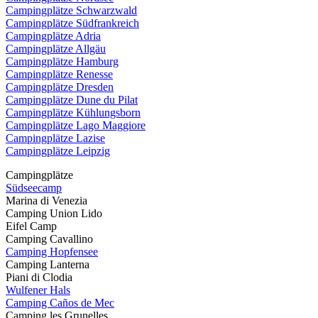
Campingplätze Schwarzwald
Campingplätze Südfrankreich
Campingplätze Adria
Campingplätze Allgäu
Campingplätze Hamburg
Campingplätze Renesse
Campingplätze Dresden
Campingplätze Dune du Pilat
Campingplätze Kühlungsborn
Campingplätze Lago Maggiore
Campingplätze Lazise
Campingplätze Leipzig
Campingplätze
Südseecamp
Marina di Venezia
Camping Union Lido
Eifel Camp
Camping Cavallino
Camping Hopfensee
Camping Lanterna
Piani di Clodia
Wulfener Hals
Camping Caños de Mec
Camping les Grunelles