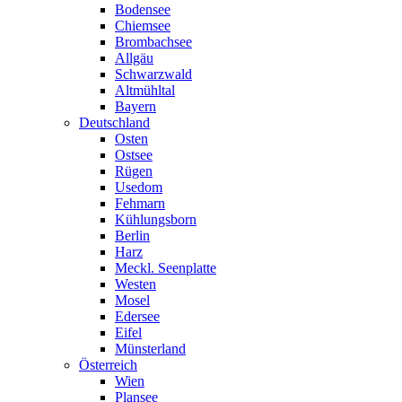
Bodensee
Chiemsee
Brombachsee
Allgäu
Schwarzwald
Altmühltal
Bayern
Deutschland
Osten
Ostsee
Rügen
Usedom
Fehmarn
Kühlungsborn
Berlin
Harz
Meckl. Seenplatte
Westen
Mosel
Edersee
Eifel
Münsterland
Österreich
Wien
Plansee