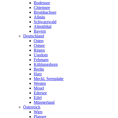
Bodensee
Chiemsee
Brombachsee
Allgäu
Schwarzwald
Altmühltal
Bayern
Deutschland
Osten
Ostsee
Rügen
Usedom
Fehmarn
Kühlungsborn
Berlin
Harz
Meckl. Seenplatte
Westen
Mosel
Edersee
Eifel
Münsterland
Österreich
Wien
Plansee