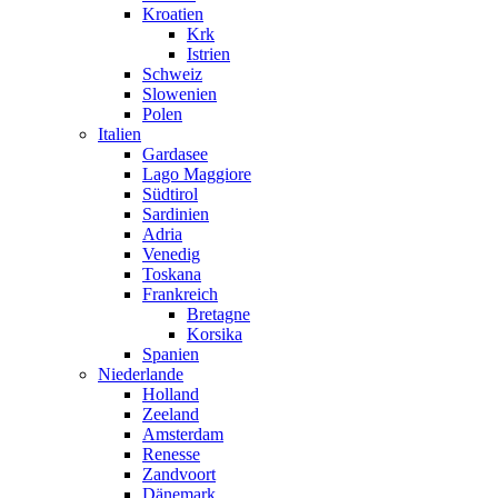
Kroatien
Krk
Istrien
Schweiz
Slowenien
Polen
Italien
Gardasee
Lago Maggiore
Südtirol
Sardinien
Adria
Venedig
Toskana
Frankreich
Bretagne
Korsika
Spanien
Niederlande
Holland
Zeeland
Amsterdam
Renesse
Zandvoort
Dänemark