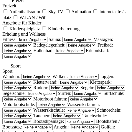
Freizeit
Freizeit
Aufenthaltsraum
Sky TV
Animation
Internetcafe / -
platz
W-LAN / Wifi
Angebote für Kinder
Kinderspielplatz
Kinderbetreuung
Erholung und Wellness
Fitness:
Sauna:
Massagen:
Badegelegenheit:
Freibad:
Hallenbad:
Erlebnisbad:
Sport
Sport
Wandern:
Walken:
Joggen:
Kletterwand:
Kletterpark:
Rudern:
Segeln:
Segelschule:
Surfen:
Surfschule:
Motorboot fahren:
Motorbootschule:
Wasserski fahren:
Wasserskischule:
Schnorcheln:
Tauchen:
Tauchschule:
Bootsslipanlage:
Bootshafen /
Bootssteg:
Angeln:
Golfen: