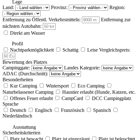
Lage
Land:
Provinz:
Region:
Entfernung zu Öffentl. Verkehrsmitteln:
Entfernung zur
nächsten Autobahn:
Direkt am Wasser
Profil
Nachtparkmöglichkeit
Schattig
Leise
Vergleichspreis:
Bewertung des Platzes
Campinggate:
Landes Kategorie:
ADAC (Durchschnitt):
Besonderheiten
Kur Camping
Wintersport
Eco Camping
Naturbelassener Camping
Haustier erlaubt (Hunde, Katzen, etc.
Offenes Feuer erlaubt
CampCard
DCC Campingplatz
Sprache
Deutsch
Englisch
Französisch
Spanisch
Niederländisch
Ausstattung
Sicherheitskriterien
Platz ist bewacht
Platz ist eingezäunt
Platz ist beleuchtet