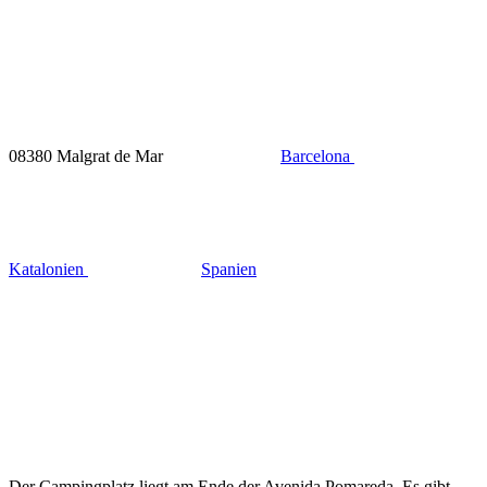
08380 Malgrat de Mar
Barcelona
Katalonien
Spanien
Der Campingplatz liegt am Ende der Avenida Pomareda. Es gibt