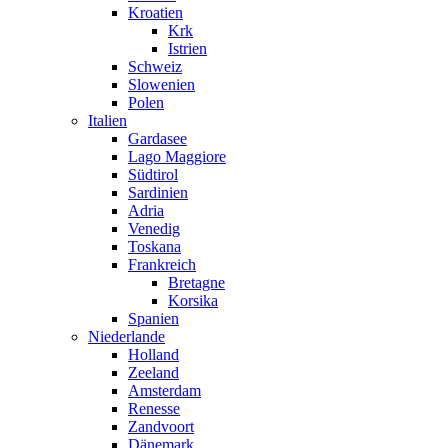
Kroatien
Krk
Istrien
Schweiz
Slowenien
Polen
Italien
Gardasee
Lago Maggiore
Südtirol
Sardinien
Adria
Venedig
Toskana
Frankreich
Bretagne
Korsika
Spanien
Niederlande
Holland
Zeeland
Amsterdam
Renesse
Zandvoort
Dänemark