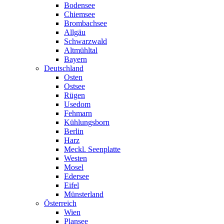
Bodensee
Chiemsee
Brombachsee
Allgäu
Schwarzwald
Altmühltal
Bayern
Deutschland
Osten
Ostsee
Rügen
Usedom
Fehmarn
Kühlungsborn
Berlin
Harz
Meckl. Seenplatte
Westen
Mosel
Edersee
Eifel
Münsterland
Österreich
Wien
Plansee