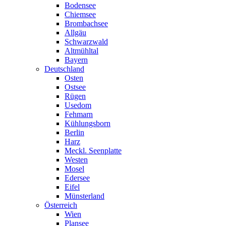
Bodensee
Chiemsee
Brombachsee
Allgäu
Schwarzwald
Altmühltal
Bayern
Deutschland
Osten
Ostsee
Rügen
Usedom
Fehmarn
Kühlungsborn
Berlin
Harz
Meckl. Seenplatte
Westen
Mosel
Edersee
Eifel
Münsterland
Österreich
Wien
Plansee