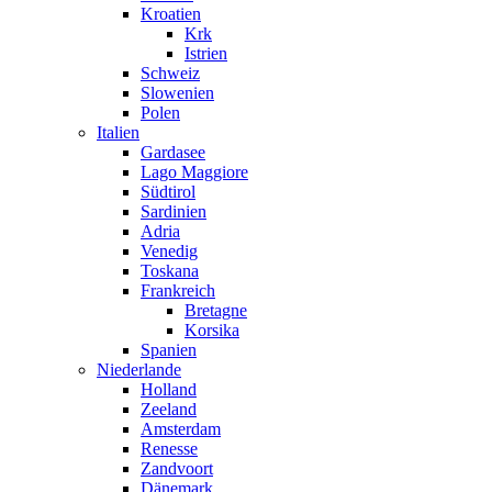
Kroatien
Krk
Istrien
Schweiz
Slowenien
Polen
Italien
Gardasee
Lago Maggiore
Südtirol
Sardinien
Adria
Venedig
Toskana
Frankreich
Bretagne
Korsika
Spanien
Niederlande
Holland
Zeeland
Amsterdam
Renesse
Zandvoort
Dänemark