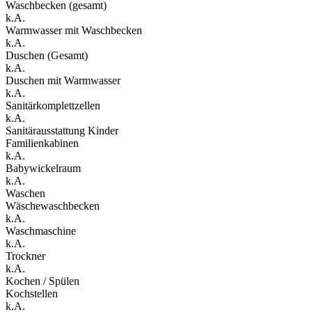
Waschbecken (gesamt)
k.A.
Warmwasser mit Waschbecken
k.A.
Duschen (Gesamt)
k.A.
Duschen mit Warmwasser
k.A.
Sanitärkomplettzellen
k.A.
Sanitärausstattung Kinder
Familienkabinen
k.A.
Babywickelraum
k.A.
Waschen
Wäschewaschbecken
k.A.
Waschmaschine
k.A.
Trockner
k.A.
Kochen / Spülen
Kochstellen
k.A.