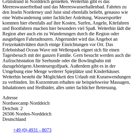
Grünstrand in Norddeich genießen. Weiterhin gibt es das
Meereswasserfreibad und das Meereswasserhallenbad. Fahrten zu
den Inseln Norderney und Juist sind ebenfalls beliebt, genauso wie
eine Wattwanderung unter fachlicher Anleitung. Wassersportler
kommen hier ebenfalls auf ihre Kosten, Surfen, Angeln, Kitefahren
und Bootfahren machen hier besonders viel Spaß. Weiterhin lädt die
Region aber auch ein zu Wanderungen durch die Region oder
ausgiebigen Fahrradtouren. Abgerundet wird das Angebot an
Freizeitaktivitäten durch einige Einrichtungen vor Ort. Das
Erlebnisbad Ocean Wave mit Wellenpark eignet sich für einen
Tagesbesuch mit der ganzen Familie. Gern besucht werden auch die
Aufzuchtsstation für Seehunde oder die Bowlingbahn mit
dazugehörigem Abenteuergolfpark. Außerdem gibt es in der
Umgebung eine Menge weiterer Spieplätze und Kinderhäuser.
Weiterhin besteht die Möglichkeit den Urlaub mit Kuranwendungen
zu verbinden. Im Kurzentrum erhalten sie beispielsweise Massagen,
Inhalationen und Heilbäder, alles unter fachlicher Betreuung.
Adresse
Nordseecamp Norddeich
Deichstr. 2
26506 Norden-Norddeich
Deutschland
+49 (0) 4931 - 8073