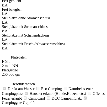
Fest gebucht
k.A.
Frei belegbar
k.A.
Stellplätze ohne Stromanschluss
k.A.
Stellplätze mit Stromanschluss
k.A.
Stellplätze mit Schattendächern
k.A.
Stellplätze mit Frisch-/Abwasseranschluss
k.A.
Platzdaten
Höhe
2 m ü. NN
Platzgröße
250.000 qm
Besonderheiten
Direkt am Wasser
Eco Camping
Naturbelassener
Campingplatz
Haustier erlaubt (Hunde,Katzen, etc.)
Offenes
Feuer erlaubt
CampCard
DCC Campingplatz
Campinggate Geprüft