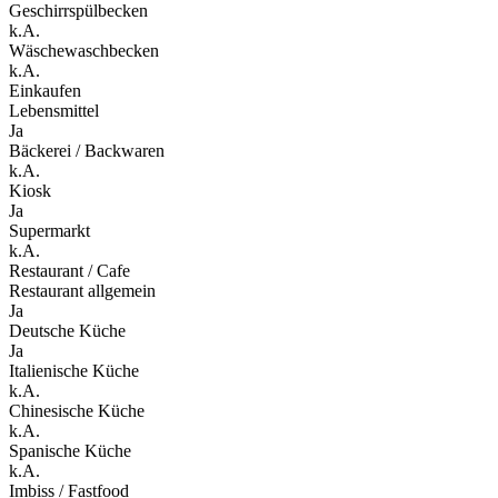
Geschirrspülbecken
k.A.
Wäschewaschbecken
k.A.
Einkaufen
Lebensmittel
Ja
Bäckerei / Backwaren
k.A.
Kiosk
Ja
Supermarkt
k.A.
Restaurant / Cafe
Restaurant allgemein
Ja
Deutsche Küche
Ja
Italienische Küche
k.A.
Chinesische Küche
k.A.
Spanische Küche
k.A.
Imbiss / Fastfood