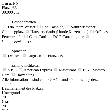
1 m ü. NN
Platzgröße
30.000 qm
Besonderheiten
Direkt am Wasser
Eco Camping
Naturbelassener
Campingplatz
Haustier erlaubt (Hunde,Katzen, etc.)
Offenes
Feuer erlaubt
CampCard
DCC Campingplatz
Campinggate Geprüft
Sprachen
Deutsch
Englisch
Französisch
Zahlmöglichkeiten
VISA
American Express
Mastercard
EC- / Maestro
Card
Barzahlung
Alle Informationen sind ohne Gewähr und können sich jederzeit
ändern.
Beschaffenheit des Platzes
Untergrund
70%
Gras
20%