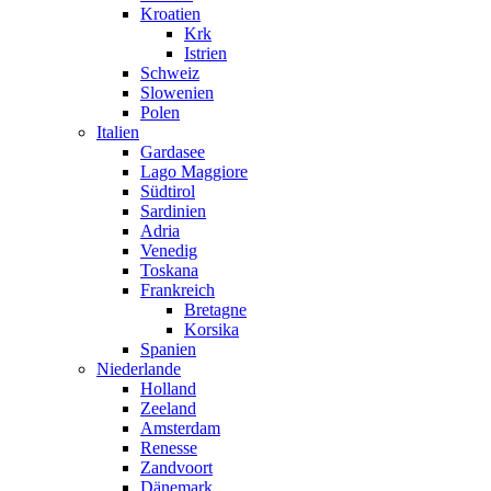
Kroatien
Krk
Istrien
Schweiz
Slowenien
Polen
Italien
Gardasee
Lago Maggiore
Südtirol
Sardinien
Adria
Venedig
Toskana
Frankreich
Bretagne
Korsika
Spanien
Niederlande
Holland
Zeeland
Amsterdam
Renesse
Zandvoort
Dänemark