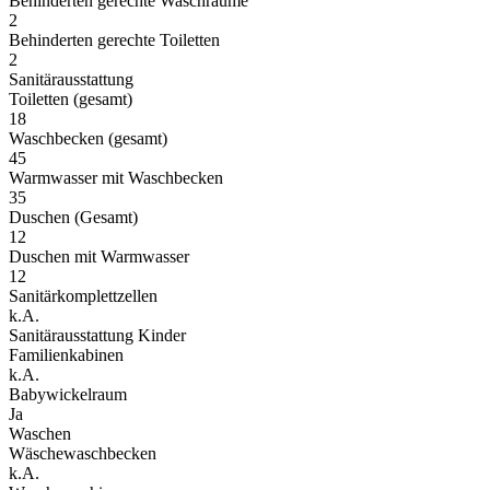
Behinderten gerechte Waschräume
2
Behinderten gerechte Toiletten
2
Sanitärausstattung
Toiletten (gesamt)
18
Waschbecken (gesamt)
45
Warmwasser mit Waschbecken
35
Duschen (Gesamt)
12
Duschen mit Warmwasser
12
Sanitärkomplettzellen
k.A.
Sanitärausstattung Kinder
Familienkabinen
k.A.
Babywickelraum
Ja
Waschen
Wäschewaschbecken
k.A.