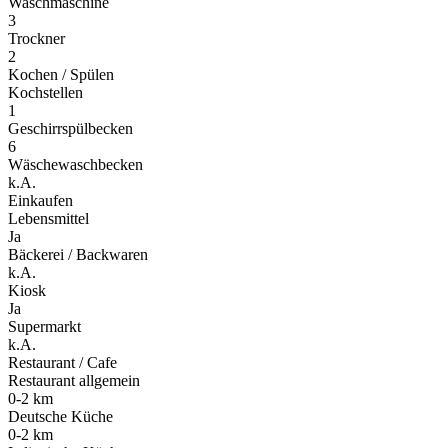
Waschmaschine
3
Trockner
2
Kochen / Spülen
Kochstellen
1
Geschirrspülbecken
6
Wäschewaschbecken
k.A.
Einkaufen
Lebensmittel
Ja
Bäckerei / Backwaren
k.A.
Kiosk
Ja
Supermarkt
k.A.
Restaurant / Cafe
Restaurant allgemein
0-2 km
Deutsche Küche
0-2 km