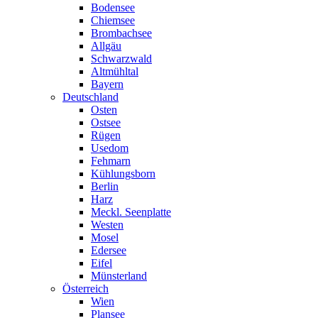
Bodensee
Chiemsee
Brombachsee
Allgäu
Schwarzwald
Altmühltal
Bayern
Deutschland
Osten
Ostsee
Rügen
Usedom
Fehmarn
Kühlungsborn
Berlin
Harz
Meckl. Seenplatte
Westen
Mosel
Edersee
Eifel
Münsterland
Österreich
Wien
Plansee