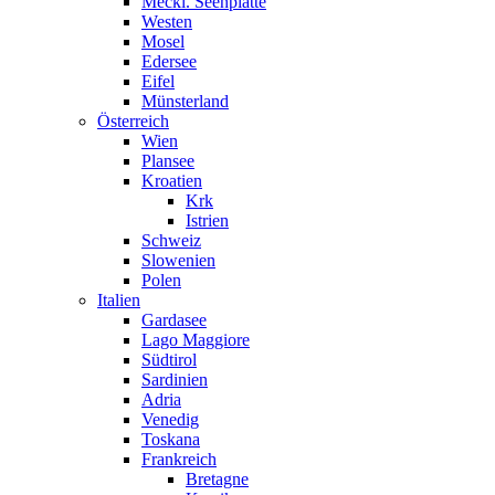
Meckl. Seenplatte
Westen
Mosel
Edersee
Eifel
Münsterland
Österreich
Wien
Plansee
Kroatien
Krk
Istrien
Schweiz
Slowenien
Polen
Italien
Gardasee
Lago Maggiore
Südtirol
Sardinien
Adria
Venedig
Toskana
Frankreich
Bretagne