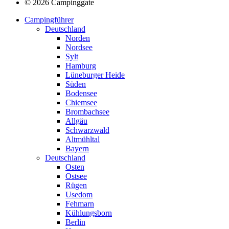
© 2026 Campinggate
Campingführer
Deutschland
Norden
Nordsee
Sylt
Hamburg
Lüneburger Heide
Süden
Bodensee
Chiemsee
Brombachsee
Allgäu
Schwarzwald
Altmühltal
Bayern
Deutschland
Osten
Ostsee
Rügen
Usedom
Fehmarn
Kühlungsborn
Berlin