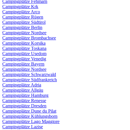
Campingplätze Fehmarn
Campingplätze Krk
Campingplätze Arco
Campingplätze Rügen
Campingplätze Südtirol
Campingplätze Berlin
Campingplätze Nordsee
Campingplätze Brombachsee
Campingplätze Korsika
Campingplätze Toskana
Campingplätze Usedom
Campingplätze Venedig
Campingplätze Bayern
Campingplätze Nordsee
Campingplätze Schwarzwald
Campingplätze Südfrankreich
Campingplätze Adria
Campingplätze Allgäu
Campingplätze Hamburg
Campingplätze Renesse
Campingplätze Dresden
Campingplätze Dune du Pilat
Campingplätze Kühlungsborn
Campingplätze Lago Maggiore
Campingplätze Lazise