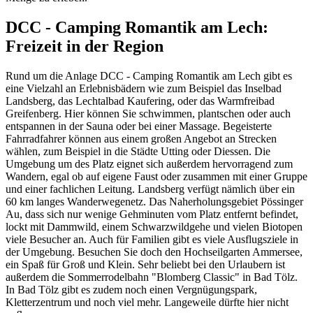
DCC - Camping Romantik am Lech:
Freizeit in der Region
Rund um die Anlage DCC - Camping Romantik am Lech gibt es
eine Vielzahl an Erlebnisbädern wie zum Beispiel das Inselbad
Landsberg, das Lechtalbad Kaufering, oder das Warmfreibad
Greifenberg. Hier können Sie schwimmen, plantschen oder auch
entspannen in der Sauna oder bei einer Massage. Begeisterte
Fahrradfahrer können aus einem großen Angebot an Strecken
wählen, zum Beispiel in die Städte Utting oder Diessen. Die
Umgebung um des Platz eignet sich außerdem hervorragend zum
Wandern, egal ob auf eigene Faust oder zusammen mit einer Gruppe
und einer fachlichen Leitung. Landsberg verfügt nämlich über ein
60 km langes Wanderwegenetz. Das Naherholungsgebiet Pössinger
Au, dass sich nur wenige Gehminuten vom Platz entfernt befindet,
lockt mit Dammwild, einem Schwarzwildgehe und vielen Biotopen
viele Besucher an. Auch für Familien gibt es viele Ausflugsziele in
der Umgebung. Besuchen Sie doch den Hochseilgarten Ammersee,
ein Spaß für Groß und Klein. Sehr beliebt bei den Urlaubern ist
außerdem die Sommerrodelbahn "Blomberg Classic" in Bad Tölz.
In Bad Tölz gibt es zudem noch einen Vergnügungspark,
Kletterzentrum und noch viel mehr. Langeweile dürfte hier nicht