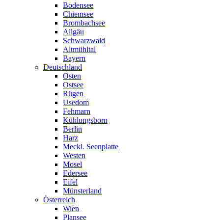
Bodensee
Chiemsee
Brombachsee
Allgäu
Schwarzwald
Altmühltal
Bayern
Deutschland
Osten
Ostsee
Rügen
Usedom
Fehmarn
Kühlungsborn
Berlin
Harz
Meckl. Seenplatte
Westen
Mosel
Edersee
Eifel
Münsterland
Österreich
Wien
Plansee