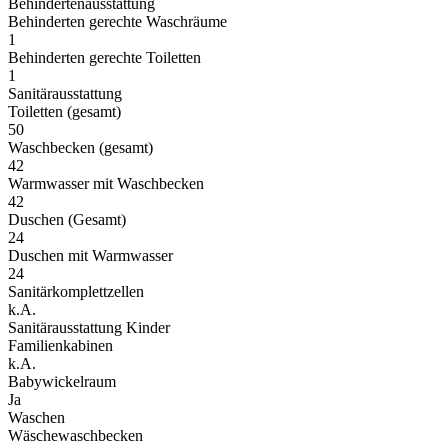
Behindertenausstattung
Behinderten gerechte Waschräume
1
Behinderten gerechte Toiletten
1
Sanitärausstattung
Toiletten (gesamt)
50
Waschbecken (gesamt)
42
Warmwasser mit Waschbecken
42
Duschen (Gesamt)
24
Duschen mit Warmwasser
24
Sanitärkomplettzellen
k.A.
Sanitärausstattung Kinder
Familienkabinen
k.A.
Babywickelraum
Ja
Waschen
Wäschewaschbecken