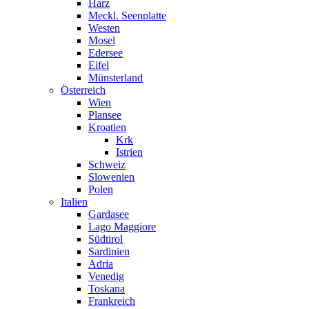
Harz
Meckl. Seenplatte
Westen
Mosel
Edersee
Eifel
Münsterland
Österreich
Wien
Plansee
Kroatien
Krk
Istrien
Schweiz
Slowenien
Polen
Italien
Gardasee
Lago Maggiore
Südtirol
Sardinien
Adria
Venedig
Toskana
Frankreich