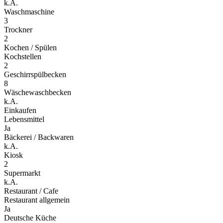
k.A.
Waschmaschine
3
Trockner
2
Kochen / Spülen
Kochstellen
2
Geschirrspülbecken
8
Wäschewaschbecken
k.A.
Einkaufen
Lebensmittel
Ja
Bäckerei / Backwaren
k.A.
Kiosk
2
Supermarkt
k.A.
Restaurant / Cafe
Restaurant allgemein
Ja
Deutsche Küche