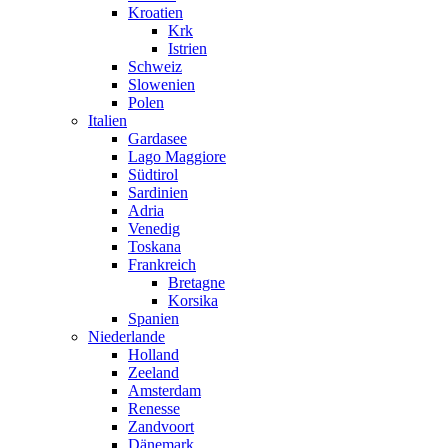
Kroatien
Krk
Istrien
Schweiz
Slowenien
Polen
Italien
Gardasee
Lago Maggiore
Südtirol
Sardinien
Adria
Venedig
Toskana
Frankreich
Bretagne
Korsika
Spanien
Niederlande
Holland
Zeeland
Amsterdam
Renesse
Zandvoort
Dänemark