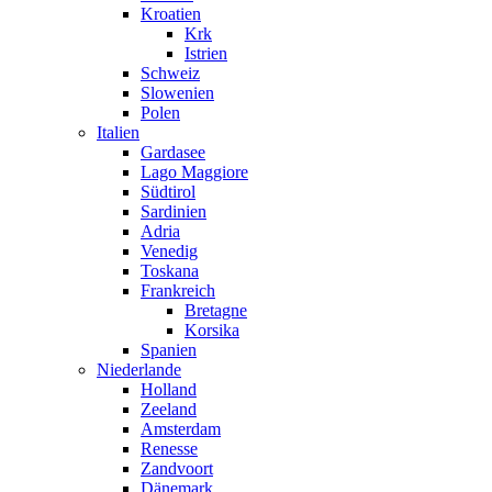
Kroatien
Krk
Istrien
Schweiz
Slowenien
Polen
Italien
Gardasee
Lago Maggiore
Südtirol
Sardinien
Adria
Venedig
Toskana
Frankreich
Bretagne
Korsika
Spanien
Niederlande
Holland
Zeeland
Amsterdam
Renesse
Zandvoort
Dänemark