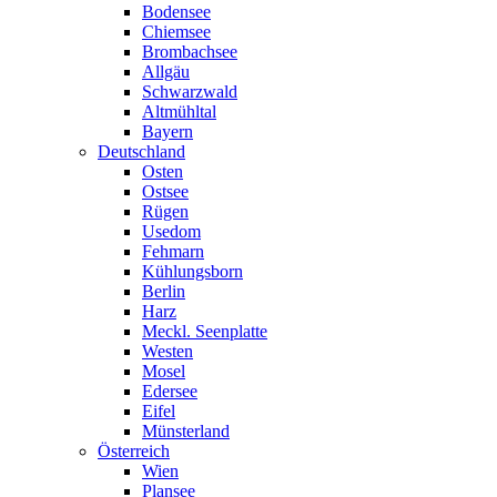
Bodensee
Chiemsee
Brombachsee
Allgäu
Schwarzwald
Altmühltal
Bayern
Deutschland
Osten
Ostsee
Rügen
Usedom
Fehmarn
Kühlungsborn
Berlin
Harz
Meckl. Seenplatte
Westen
Mosel
Edersee
Eifel
Münsterland
Österreich
Wien
Plansee