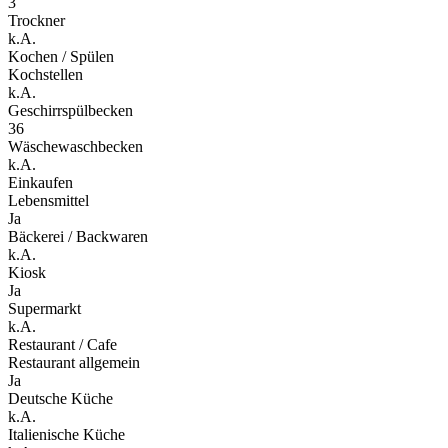
3
Trockner
k.A.
Kochen / Spülen
Kochstellen
k.A.
Geschirrspülbecken
36
Wäschewaschbecken
k.A.
Einkaufen
Lebensmittel
Ja
Bäckerei / Backwaren
k.A.
Kiosk
Ja
Supermarkt
k.A.
Restaurant / Cafe
Restaurant allgemein
Ja
Deutsche Küche
k.A.
Italienische Küche