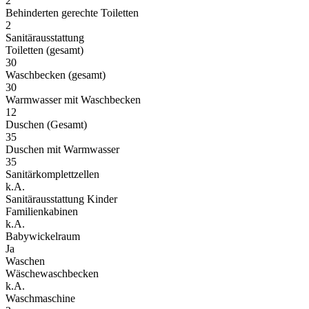
2
Behinderten gerechte Toiletten
2
Sanitärausstattung
Toiletten (gesamt)
30
Waschbecken (gesamt)
30
Warmwasser mit Waschbecken
12
Duschen (Gesamt)
35
Duschen mit Warmwasser
35
Sanitärkomplettzellen
k.A.
Sanitärausstattung Kinder
Familienkabinen
k.A.
Babywickelraum
Ja
Waschen
Wäschewaschbecken
k.A.
Waschmaschine