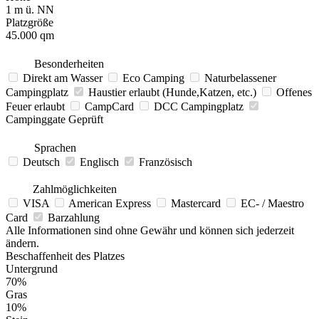
1 m ü. NN
Platzgröße
45.000 qm
Besonderheiten
Direkt am Wasser
Eco Camping
Naturbelassener
Campingplatz
Haustier erlaubt (Hunde,Katzen, etc.)
Offenes
Feuer erlaubt
CampCard
DCC Campingplatz
Campinggate Geprüft
Sprachen
Deutsch
Englisch
Französisch
Zahlmöglichkeiten
VISA
American Express
Mastercard
EC- / Maestro
Card
Barzahlung
Alle Informationen sind ohne Gewähr und können sich jederzeit
ändern.
Beschaffenheit des Platzes
Untergrund
70%
Gras
10%