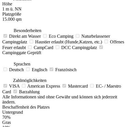
Höhe
1 m ü. NN
Platzgröße
15.000 qm
Besonderheiten
Direkt am Wasser
Eco Camping
Naturbelassener
Campingplatz
Haustier erlaubt (Hunde,Katzen, etc.)
Offenes
Feuer erlaubt
CampCard
DCC Campingplatz
Campinggate Geprüft
Sprachen
Deutsch
Englisch
Französisch
Zahlmöglichkeiten
VISA
American Express
Mastercard
EC- / Maestro
Card
Barzahlung
Alle Informationen sind ohne Gewähr und können sich jederzeit
ändern.
Beschaffenheit des Platzes
Untergrund
70%
Gras