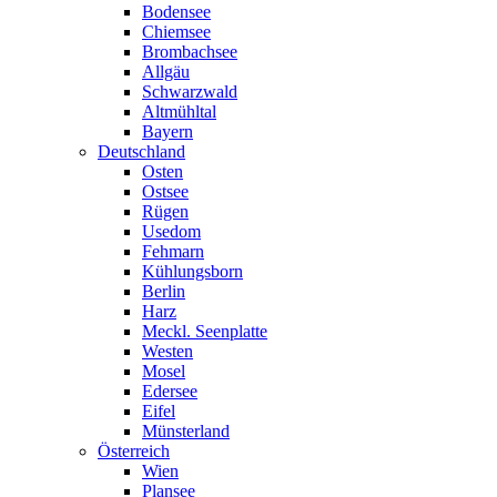
Bodensee
Chiemsee
Brombachsee
Allgäu
Schwarzwald
Altmühltal
Bayern
Deutschland
Osten
Ostsee
Rügen
Usedom
Fehmarn
Kühlungsborn
Berlin
Harz
Meckl. Seenplatte
Westen
Mosel
Edersee
Eifel
Münsterland
Österreich
Wien
Plansee