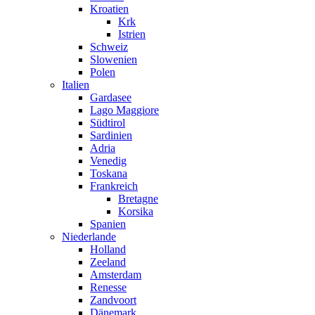
Kroatien
Krk
Istrien
Schweiz
Slowenien
Polen
Italien
Gardasee
Lago Maggiore
Südtirol
Sardinien
Adria
Venedig
Toskana
Frankreich
Bretagne
Korsika
Spanien
Niederlande
Holland
Zeeland
Amsterdam
Renesse
Zandvoort
Dänemark