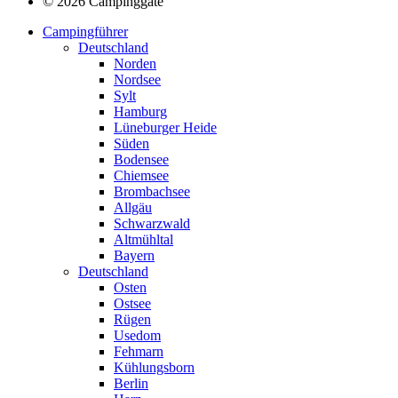
© 2026 Campinggate
Campingführer
Deutschland
Norden
Nordsee
Sylt
Hamburg
Lüneburger Heide
Süden
Bodensee
Chiemsee
Brombachsee
Allgäu
Schwarzwald
Altmühltal
Bayern
Deutschland
Osten
Ostsee
Rügen
Usedom
Fehmarn
Kühlungsborn
Berlin