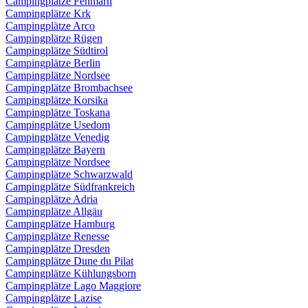
Campingplätze Fehmarn
Campingplätze Krk
Campingplätze Arco
Campingplätze Rügen
Campingplätze Südtirol
Campingplätze Berlin
Campingplätze Nordsee
Campingplätze Brombachsee
Campingplätze Korsika
Campingplätze Toskana
Campingplätze Usedom
Campingplätze Venedig
Campingplätze Bayern
Campingplätze Nordsee
Campingplätze Schwarzwald
Campingplätze Südfrankreich
Campingplätze Adria
Campingplätze Allgäu
Campingplätze Hamburg
Campingplätze Renesse
Campingplätze Dresden
Campingplätze Dune du Pilat
Campingplätze Kühlungsborn
Campingplätze Lago Maggiore
Campingplätze Lazise