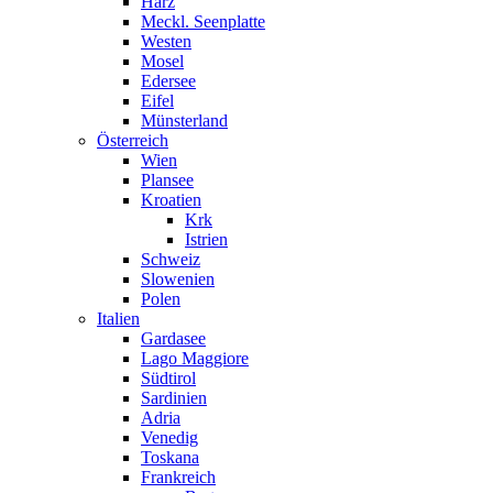
Harz
Meckl. Seenplatte
Westen
Mosel
Edersee
Eifel
Münsterland
Österreich
Wien
Plansee
Kroatien
Krk
Istrien
Schweiz
Slowenien
Polen
Italien
Gardasee
Lago Maggiore
Südtirol
Sardinien
Adria
Venedig
Toskana
Frankreich