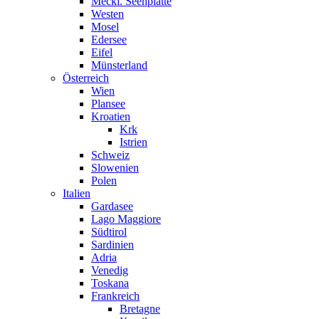
Meckl. Seenplatte
Westen
Mosel
Edersee
Eifel
Münsterland
Österreich
Wien
Plansee
Kroatien
Krk
Istrien
Schweiz
Slowenien
Polen
Italien
Gardasee
Lago Maggiore
Südtirol
Sardinien
Adria
Venedig
Toskana
Frankreich
Bretagne