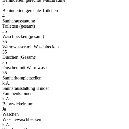
Behinderten gerechte Waschräume
4
Behinderten gerechte Toiletten
4
Sanitärausstattung
Toiletten (gesamt)
35
Waschbecken (gesamt)
35
Warmwasser mit Waschbecken
35
Duschen (Gesamt)
35
Duschen mit Warmwasser
35
Sanitärkomplettzellen
k.A.
Sanitärausstattung Kinder
Familienkabinen
k.A.
Babywickelraum
Ja
Waschen
Wäschewaschbecken
k.A.