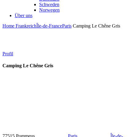
Schweden
Norwegen
Über uns
Home
Frankreich
Île-de-France
Paris
Camping Le Chêne Gris
Profil
Camping Le Chêne Gris
77515 Pommeus
Paris
Île-de-