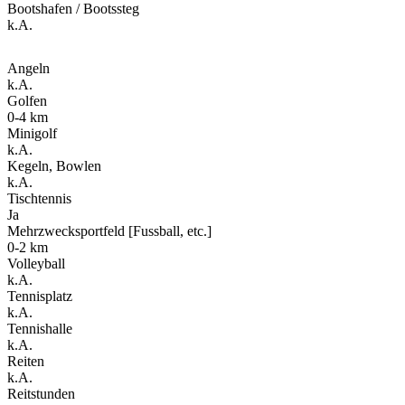
Bootshafen / Bootssteg
k.A.
Angeln
k.A.
Golfen
0-4 km
Minigolf
k.A.
Kegeln, Bowlen
k.A.
Tischtennis
Ja
Mehrzwecksportfeld [Fussball, etc.]
0-2 km
Volleyball
k.A.
Tennisplatz
k.A.
Tennishalle
k.A.
Reiten
k.A.
Reitstunden