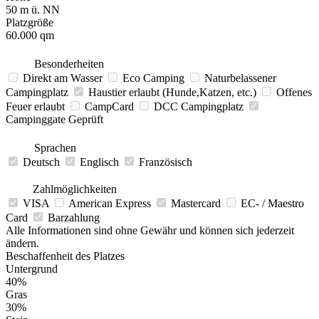
50 m ü. NN
Platzgröße
60.000 qm
Besonderheiten
Direkt am Wasser
Eco Camping
Naturbelassener
Campingplatz
Haustier erlaubt (Hunde,Katzen, etc.)
Offenes
Feuer erlaubt
CampCard
DCC Campingplatz
Campinggate Geprüft
Sprachen
Deutsch
Englisch
Französisch
Zahlmöglichkeiten
VISA
American Express
Mastercard
EC- / Maestro
Card
Barzahlung
Alle Informationen sind ohne Gewähr und können sich jederzeit
ändern.
Beschaffenheit des Platzes
Untergrund
40%
Gras
30%