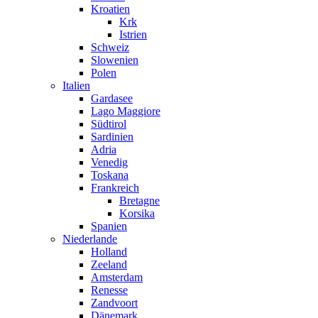
Kroatien
Krk
Istrien
Schweiz
Slowenien
Polen
Italien
Gardasee
Lago Maggiore
Südtirol
Sardinien
Adria
Venedig
Toskana
Frankreich
Bretagne
Korsika
Spanien
Niederlande
Holland
Zeeland
Amsterdam
Renesse
Zandvoort
Dänemark