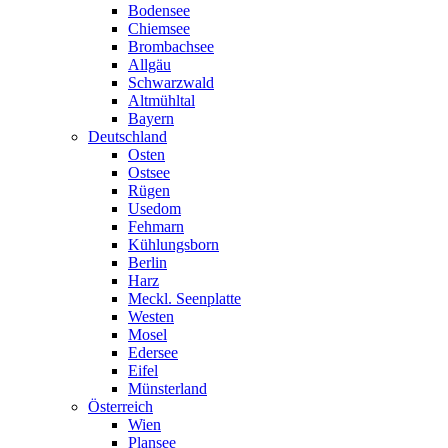
Bodensee
Chiemsee
Brombachsee
Allgäu
Schwarzwald
Altmühltal
Bayern
Deutschland
Osten
Ostsee
Rügen
Usedom
Fehmarn
Kühlungsborn
Berlin
Harz
Meckl. Seenplatte
Westen
Mosel
Edersee
Eifel
Münsterland
Österreich
Wien
Plansee