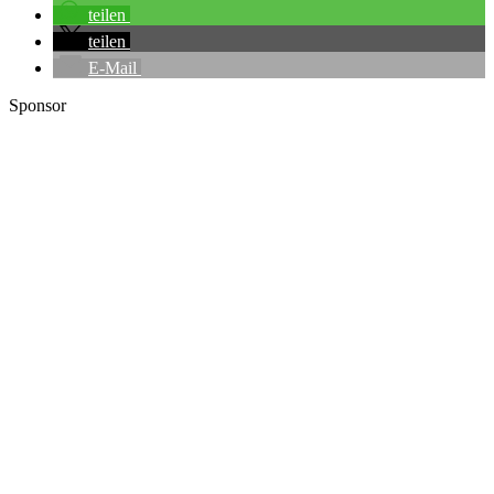
teilen
teilen
E-Mail
Sponsor