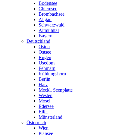
Bodensee
Chiemsee
Brombachsee
Allgäu
Schwarzwald
Altmühltal
Bayern
Deutschland
Osten
Ostsee
Rügen
Usedom
Fehmarn
Kühlungsborn
Berlin
Harz
Meckl. Seenplatte
Westen
Mosel
Edersee
Eifel
Münsterland
Österreich
Wien
Plansee