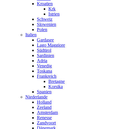
Kroatien
Krk
Istrien
Schweiz
Slowenien
Polen
Italien
Gardasee
Lago Maggiore
Südtirol
Sardinien
Adria
Venedig
Toskana
Frankreich
Bretagne
Korsika
Spanien
Niederlande
Holland
Zeeland
Amsterdam
Renesse
Zandvoort
Dänemark