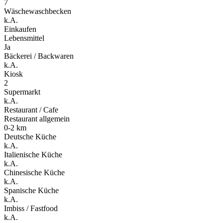
7
Wäschewaschbecken
k.A.
Einkaufen
Lebensmittel
Ja
Bäckerei / Backwaren
k.A.
Kiosk
2
Supermarkt
k.A.
Restaurant / Cafe
Restaurant allgemein
0-2 km
Deutsche Küche
k.A.
Italienische Küche
k.A.
Chinesische Küche
k.A.
Spanische Küche
k.A.
Imbiss / Fastfood
k.A.