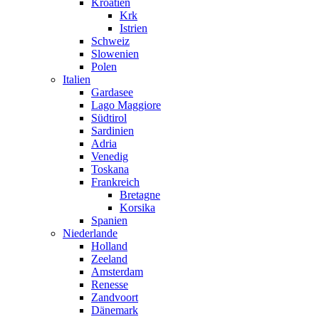
Kroatien
Krk
Istrien
Schweiz
Slowenien
Polen
Italien
Gardasee
Lago Maggiore
Südtirol
Sardinien
Adria
Venedig
Toskana
Frankreich
Bretagne
Korsika
Spanien
Niederlande
Holland
Zeeland
Amsterdam
Renesse
Zandvoort
Dänemark