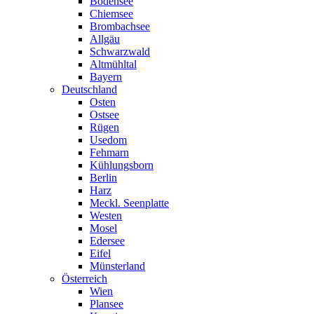
Bodensee
Chiemsee
Brombachsee
Allgäu
Schwarzwald
Altmühltal
Bayern
Deutschland
Osten
Ostsee
Rügen
Usedom
Fehmarn
Kühlungsborn
Berlin
Harz
Meckl. Seenplatte
Westen
Mosel
Edersee
Eifel
Münsterland
Österreich
Wien
Plansee