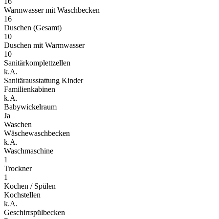
16
Warmwasser mit Waschbecken
16
Duschen (Gesamt)
10
Duschen mit Warmwasser
10
Sanitärkomplettzellen
k.A.
Sanitärausstattung Kinder
Familienkabinen
k.A.
Babywickelraum
Ja
Waschen
Wäschewaschbecken
k.A.
Waschmaschine
1
Trockner
1
Kochen / Spülen
Kochstellen
k.A.
Geschirrspülbecken