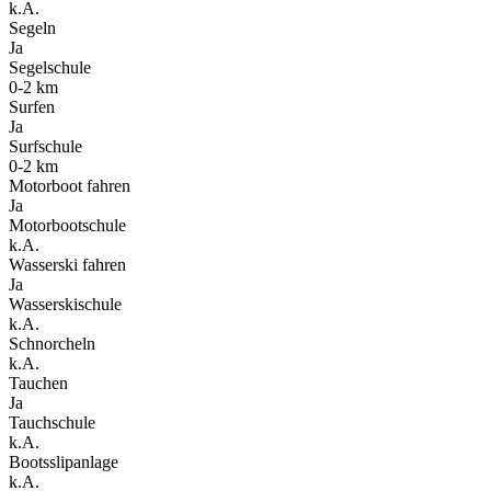
k.A.
Segeln
Ja
Segelschule
0-2 km
Surfen
Ja
Surfschule
0-2 km
Motorboot fahren
Ja
Motorbootschule
k.A.
Wasserski fahren
Ja
Wasserskischule
k.A.
Schnorcheln
k.A.
Tauchen
Ja
Tauchschule
k.A.
Bootsslipanlage
k.A.