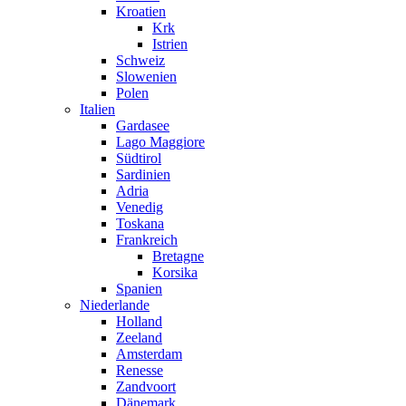
Kroatien
Krk
Istrien
Schweiz
Slowenien
Polen
Italien
Gardasee
Lago Maggiore
Südtirol
Sardinien
Adria
Venedig
Toskana
Frankreich
Bretagne
Korsika
Spanien
Niederlande
Holland
Zeeland
Amsterdam
Renesse
Zandvoort
Dänemark