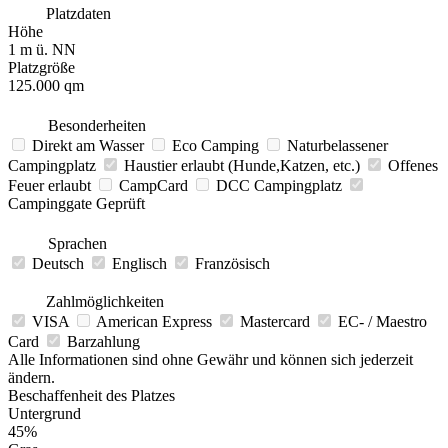
Platzdaten
Höhe
1 m ü. NN
Platzgröße
125.000 qm
Besonderheiten
Direkt am Wasser
Eco Camping
Naturbelassener
Campingplatz
Haustier erlaubt (Hunde,Katzen, etc.)
Offenes
Feuer erlaubt
CampCard
DCC Campingplatz
Campinggate Geprüft
Sprachen
Deutsch
Englisch
Französisch
Zahlmöglichkeiten
VISA
American Express
Mastercard
EC- / Maestro
Card
Barzahlung
Alle Informationen sind ohne Gewähr und können sich jederzeit
ändern.
Beschaffenheit des Platzes
Untergrund
45%