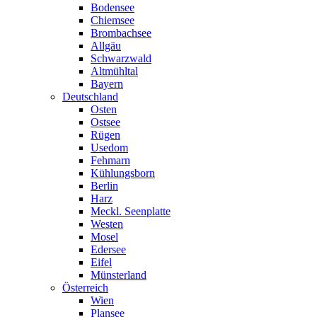
Bodensee
Chiemsee
Brombachsee
Allgäu
Schwarzwald
Altmühltal
Bayern
Deutschland
Osten
Ostsee
Rügen
Usedom
Fehmarn
Kühlungsborn
Berlin
Harz
Meckl. Seenplatte
Westen
Mosel
Edersee
Eifel
Münsterland
Österreich
Wien
Plansee