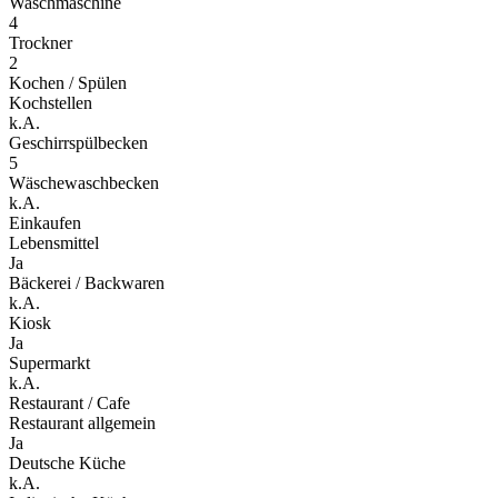
Waschmaschine
4
Trockner
2
Kochen / Spülen
Kochstellen
k.A.
Geschirrspülbecken
5
Wäschewaschbecken
k.A.
Einkaufen
Lebensmittel
Ja
Bäckerei / Backwaren
k.A.
Kiosk
Ja
Supermarkt
k.A.
Restaurant / Cafe
Restaurant allgemein
Ja
Deutsche Küche
k.A.