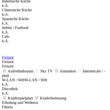
Italienische Küche
k.A.
Chinesische Küche
k.A.
Spanische Küche
k.A.
Imbiss / Fastfood
k.A.
Cafe
k.A.
Freizeit
Freizeit
Freizeit
Aufenthaltsraum
Sky TV
Animation
Internetcafe / -
platz
W-LAN / WifiW-LAN / Wifi
k.A.
Discothek
k.A.
Kinderspielplatz
Kinderbetreuung
Erholung und Wellness
Fitness