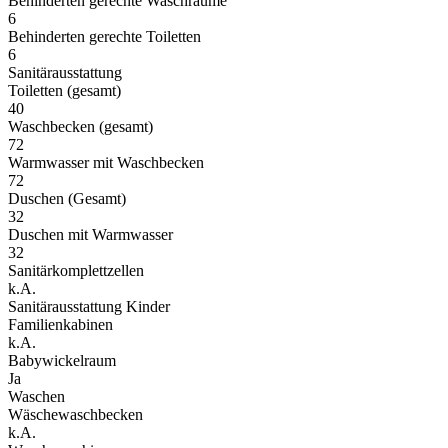
Behinderten gerechte Waschräume
6
Behinderten gerechte Toiletten
6
Sanitärausstattung
Toiletten (gesamt)
40
Waschbecken (gesamt)
72
Warmwasser mit Waschbecken
72
Duschen (Gesamt)
32
Duschen mit Warmwasser
32
Sanitärkomplettzellen
k.A.
Sanitärausstattung Kinder
Familienkabinen
k.A.
Babywickelraum
Ja
Waschen
Wäschewaschbecken
k.A.