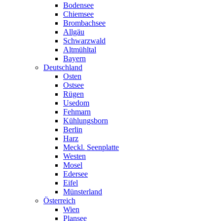
Bodensee
Chiemsee
Brombachsee
Allgäu
Schwarzwald
Altmühltal
Bayern
Deutschland
Osten
Ostsee
Rügen
Usedom
Fehmarn
Kühlungsborn
Berlin
Harz
Meckl. Seenplatte
Westen
Mosel
Edersee
Eifel
Münsterland
Österreich
Wien
Plansee