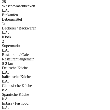
28
Wäschewaschbecken
k.A.
Einkaufen
Lebensmittel
Ja
Bäckerei / Backwaren
k.A.
Kiosk
2
Supermarkt
k.A.
Restaurant / Cafe
Restaurant allgemein
0-2 km
Deutsche Küche
k.A.
Italienische Küche
k.A.
Chinesische Küche
k.A.
Spanische Küche
k.A.
Imbiss / Fastfood
k.A.