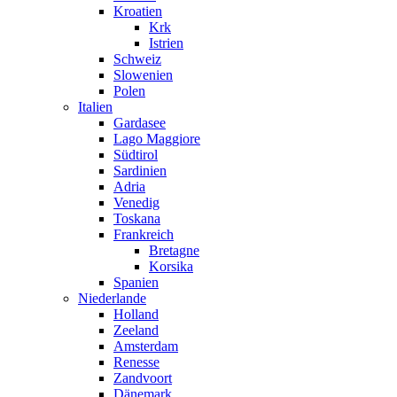
Kroatien
Krk
Istrien
Schweiz
Slowenien
Polen
Italien
Gardasee
Lago Maggiore
Südtirol
Sardinien
Adria
Venedig
Toskana
Frankreich
Bretagne
Korsika
Spanien
Niederlande
Holland
Zeeland
Amsterdam
Renesse
Zandvoort
Dänemark