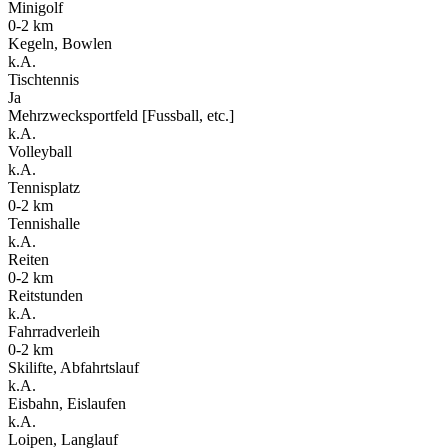
Minigolf
0-2 km
Kegeln, Bowlen
k.A.
Tischtennis
Ja
Mehrzwecksportfeld [Fussball, etc.]
k.A.
Volleyball
k.A.
Tennisplatz
0-2 km
Tennishalle
k.A.
Reiten
0-2 km
Reitstunden
k.A.
Fahrradverleih
0-2 km
Skilifte, Abfahrtslauf
k.A.
Eisbahn, Eislaufen
k.A.
Loipen, Langlauf