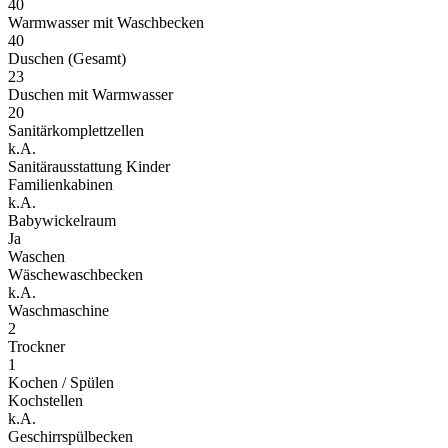
40
Warmwasser mit Waschbecken
40
Duschen (Gesamt)
23
Duschen mit Warmwasser
20
Sanitärkomplettzellen
k.A.
Sanitärausstattung Kinder
Familienkabinen
k.A.
Babywickelraum
Ja
Waschen
Wäschewaschbecken
k.A.
Waschmaschine
2
Trockner
1
Kochen / Spülen
Kochstellen
k.A.
Geschirrspülbecken