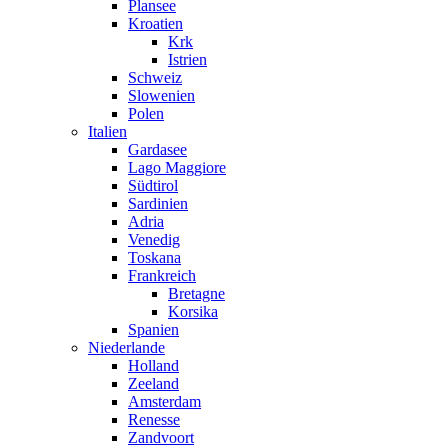
Plansee
Kroatien
Krk
Istrien
Schweiz
Slowenien
Polen
Italien
Gardasee
Lago Maggiore
Südtirol
Sardinien
Adria
Venedig
Toskana
Frankreich
Bretagne
Korsika
Spanien
Niederlande
Holland
Zeeland
Amsterdam
Renesse
Zandvoort