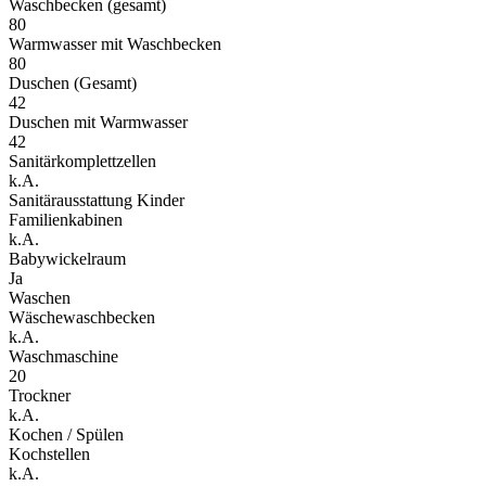
Waschbecken (gesamt)
80
Warmwasser mit Waschbecken
80
Duschen (Gesamt)
42
Duschen mit Warmwasser
42
Sanitärkomplettzellen
k.A.
Sanitärausstattung Kinder
Familienkabinen
k.A.
Babywickelraum
Ja
Waschen
Wäschewaschbecken
k.A.
Waschmaschine
20
Trockner
k.A.
Kochen / Spülen
Kochstellen
k.A.