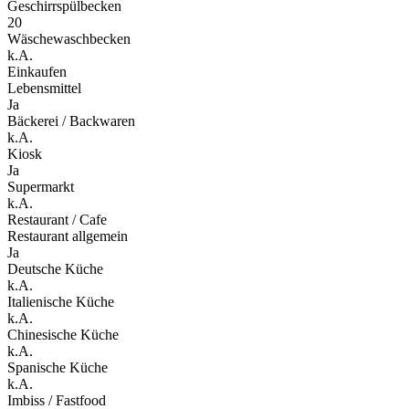
Geschirrspülbecken
20
Wäschewaschbecken
k.A.
Einkaufen
Lebensmittel
Ja
Bäckerei / Backwaren
k.A.
Kiosk
Ja
Supermarkt
k.A.
Restaurant / Cafe
Restaurant allgemein
Ja
Deutsche Küche
k.A.
Italienische Küche
k.A.
Chinesische Küche
k.A.
Spanische Küche
k.A.
Imbiss / Fastfood