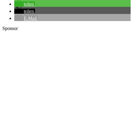
teilen
teilen
E-Mail
Sponsor