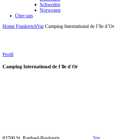
Schweden
Norwegen
Über uns
Home
Frankreich
Var
Camping International de I´lle d´Or
Profil
Camping International de I´lle d´Or
83700 St. Raphael-Boulouris
Var