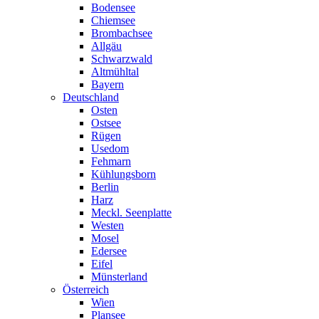
Bodensee
Chiemsee
Brombachsee
Allgäu
Schwarzwald
Altmühltal
Bayern
Deutschland
Osten
Ostsee
Rügen
Usedom
Fehmarn
Kühlungsborn
Berlin
Harz
Meckl. Seenplatte
Westen
Mosel
Edersee
Eifel
Münsterland
Österreich
Wien
Plansee