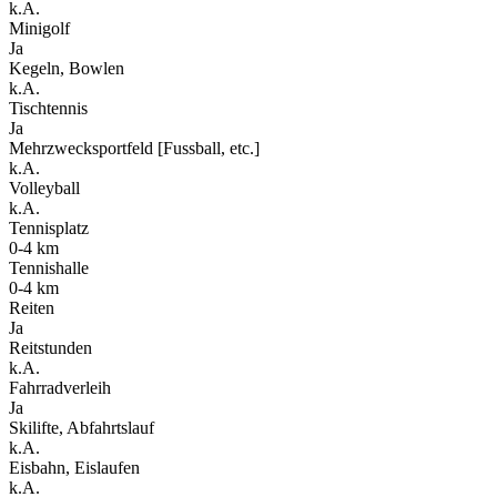
k.A.
Minigolf
Ja
Kegeln, Bowlen
k.A.
Tischtennis
Ja
Mehrzwecksportfeld [Fussball, etc.]
k.A.
Volleyball
k.A.
Tennisplatz
0-4 km
Tennishalle
0-4 km
Reiten
Ja
Reitstunden
k.A.
Fahrradverleih
Ja
Skilifte, Abfahrtslauf
k.A.
Eisbahn, Eislaufen
k.A.