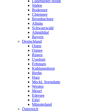
Lüneburger Heide
Süden
Bodensee
Chiemsee
Brombachsee
Allgäu
Schwarzwald
Altmühltal
Bayern
Deutschland
Osten
Ostsee
Rügen
Usedom
Fehmarn
Kühlungsborn
Berlin
Harz
Meckl. Seenplatte
Westen
Mosel
Edersee
Eifel
Münsterland
Österreich