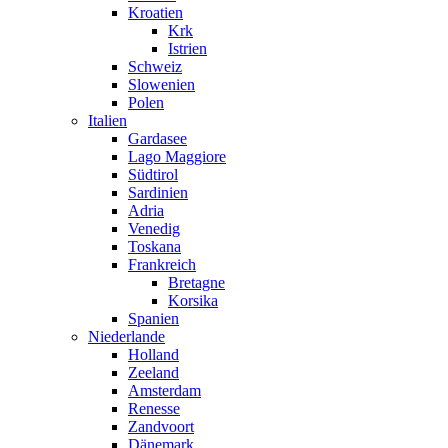
Kroatien
Krk
Istrien
Schweiz
Slowenien
Polen
Italien
Gardasee
Lago Maggiore
Südtirol
Sardinien
Adria
Venedig
Toskana
Frankreich
Bretagne
Korsika
Spanien
Niederlande
Holland
Zeeland
Amsterdam
Renesse
Zandvoort
Dänemark