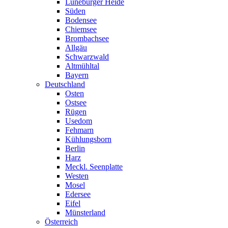
Lüneburger Heide
Süden
Bodensee
Chiemsee
Brombachsee
Allgäu
Schwarzwald
Altmühltal
Bayern
Deutschland
Osten
Ostsee
Rügen
Usedom
Fehmarn
Kühlungsborn
Berlin
Harz
Meckl. Seenplatte
Westen
Mosel
Edersee
Eifel
Münsterland
Österreich