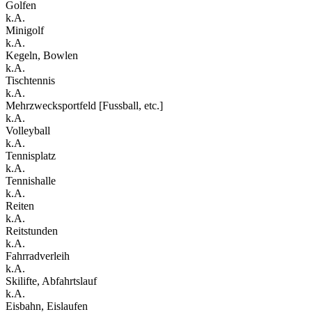
Golfen
k.A.
Minigolf
k.A.
Kegeln, Bowlen
k.A.
Tischtennis
k.A.
Mehrzwecksportfeld [Fussball, etc.]
k.A.
Volleyball
k.A.
Tennisplatz
k.A.
Tennishalle
k.A.
Reiten
k.A.
Reitstunden
k.A.
Fahrradverleih
k.A.
Skilifte, Abfahrtslauf
k.A.
Eisbahn, Eislaufen