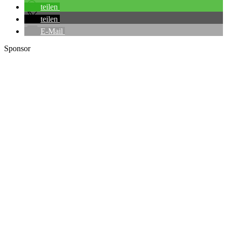
teilen
teilen
E-Mail
Sponsor