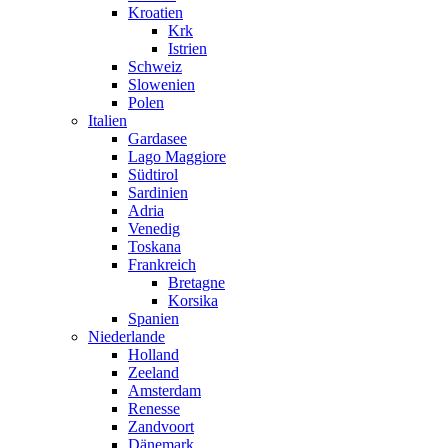
Kroatien
Krk
Istrien
Schweiz
Slowenien
Polen
Italien
Gardasee
Lago Maggiore
Südtirol
Sardinien
Adria
Venedig
Toskana
Frankreich
Bretagne
Korsika
Spanien
Niederlande
Holland
Zeeland
Amsterdam
Renesse
Zandvoort
Dänemark