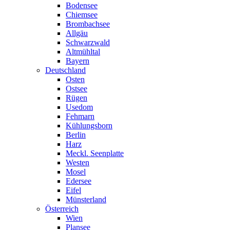
Bodensee
Chiemsee
Brombachsee
Allgäu
Schwarzwald
Altmühltal
Bayern
Deutschland
Osten
Ostsee
Rügen
Usedom
Fehmarn
Kühlungsborn
Berlin
Harz
Meckl. Seenplatte
Westen
Mosel
Edersee
Eifel
Münsterland
Österreich
Wien
Plansee