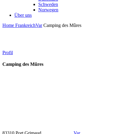
Schweden
Norwegen
Über uns
Home
Frankreich
Var
Camping des Mûres
Profil
Camping des Mûres
83310 Port Grimaud
Var