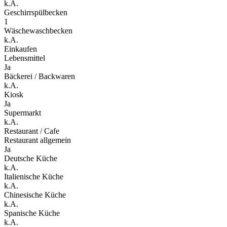
k.A.
Geschirrspülbecken
1
Wäschewaschbecken
k.A.
Einkaufen
Lebensmittel
Ja
Bäckerei / Backwaren
k.A.
Kiosk
Ja
Supermarkt
k.A.
Restaurant / Cafe
Restaurant allgemein
Ja
Deutsche Küche
k.A.
Italienische Küche
k.A.
Chinesische Küche
k.A.
Spanische Küche
k.A.