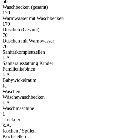
50
Waschbecken (gesamt)
170
Warmwasser mit Waschbecken
170
Duschen (Gesamt)
70
Duschen mit Warmwasser
70
Sanitärkomplettzellen
k.A.
Sanitärausstattung Kinder
Familienkabinen
k.A.
Babywickelraum
Ja
Waschen
Wäschewaschbecken
k.A.
Waschmaschine
1
Trockner
k.A.
Kochen / Spülen
Kochstellen