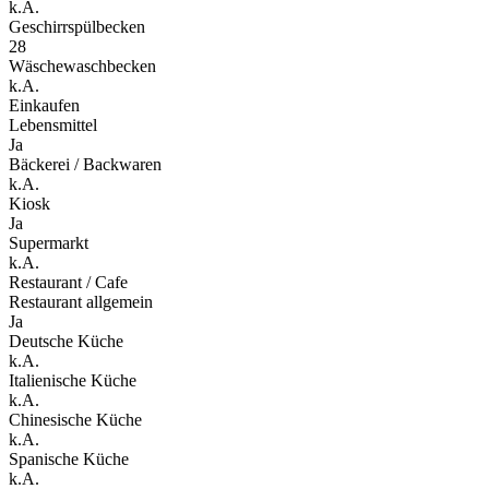
k.A.
Geschirrspülbecken
28
Wäschewaschbecken
k.A.
Einkaufen
Lebensmittel
Ja
Bäckerei / Backwaren
k.A.
Kiosk
Ja
Supermarkt
k.A.
Restaurant / Cafe
Restaurant allgemein
Ja
Deutsche Küche
k.A.
Italienische Küche
k.A.
Chinesische Küche
k.A.
Spanische Küche
k.A.