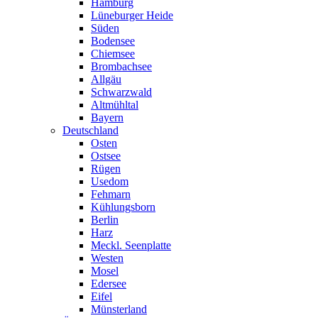
Hamburg
Lüneburger Heide
Süden
Bodensee
Chiemsee
Brombachsee
Allgäu
Schwarzwald
Altmühltal
Bayern
Deutschland
Osten
Ostsee
Rügen
Usedom
Fehmarn
Kühlungsborn
Berlin
Harz
Meckl. Seenplatte
Westen
Mosel
Edersee
Eifel
Münsterland