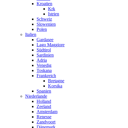
Kroatien
Krk
Istrien
Schweiz
Slowenien
Polen
Italien
Gardasee
Lago Maggiore
Südtirol
Sardinien
Adria
Venedig
Toskana
Frankreich
Bretagne
Korsika
Spanien
Niederlande
Holland
Zeeland
Amsterdam
Renesse
Zandvoort
Dänemark