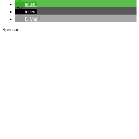
teilen
teilen
E-Mail
Sponsor