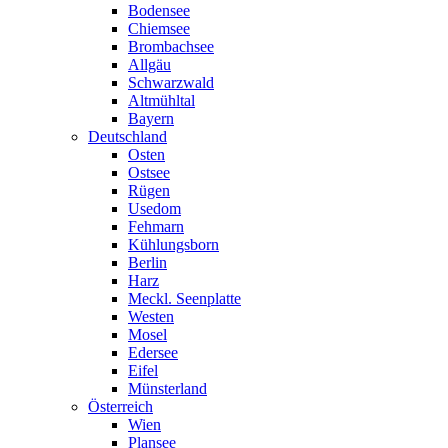
Bodensee
Chiemsee
Brombachsee
Allgäu
Schwarzwald
Altmühltal
Bayern
Deutschland
Osten
Ostsee
Rügen
Usedom
Fehmarn
Kühlungsborn
Berlin
Harz
Meckl. Seenplatte
Westen
Mosel
Edersee
Eifel
Münsterland
Österreich
Wien
Plansee