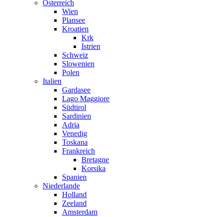
Österreich
Wien
Plansee
Kroatien
Krk
Istrien
Schweiz
Slowenien
Polen
Italien
Gardasee
Lago Maggiore
Südtirol
Sardinien
Adria
Venedig
Toskana
Frankreich
Bretagne
Korsika
Spanien
Niederlande
Holland
Zeeland
Amsterdam