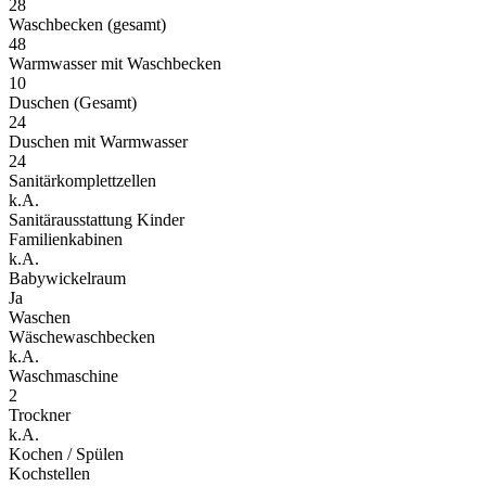
28
Waschbecken (gesamt)
48
Warmwasser mit Waschbecken
10
Duschen (Gesamt)
24
Duschen mit Warmwasser
24
Sanitärkomplettzellen
k.A.
Sanitärausstattung Kinder
Familienkabinen
k.A.
Babywickelraum
Ja
Waschen
Wäschewaschbecken
k.A.
Waschmaschine
2
Trockner
k.A.
Kochen / Spülen
Kochstellen