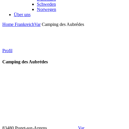
Schweden
Norwegen
Über uns
Home
Frankreich
Var
Camping des Aubrédes
Profil
Camping des Aubrédes
83480 Puget-sur-Argens
Var