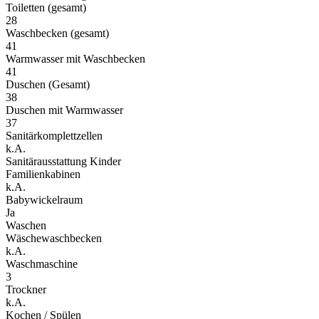
Toiletten (gesamt)
28
Waschbecken (gesamt)
41
Warmwasser mit Waschbecken
41
Duschen (Gesamt)
38
Duschen mit Warmwasser
37
Sanitärkomplettzellen
k.A.
Sanitärausstattung Kinder
Familienkabinen
k.A.
Babywickelraum
Ja
Waschen
Wäschewaschbecken
k.A.
Waschmaschine
3
Trockner
k.A.
Kochen / Spülen