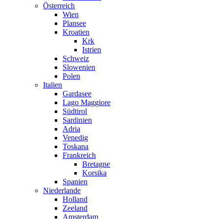
Österreich
Wien
Plansee
Kroatien
Krk
Istrien
Schweiz
Slowenien
Polen
Italien
Gardasee
Lago Maggiore
Südtirol
Sardinien
Adria
Venedig
Toskana
Frankreich
Bretagne
Korsika
Spanien
Niederlande
Holland
Zeeland
Amsterdam