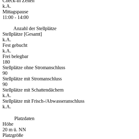
Check-In Zeiten
k.A.
Mittagspause
11:00 - 14:00
Anzahl der Stellplätze
Stellplätze [Gesamt]
k.A.
Fest gebucht
k.A.
Frei belegbar
180
Stellplätze ohne Stromanschluss
90
Stellplätze mit Stromanschluss
90
Stellplätze mit Schattendächern
k.A.
Stellplätze mit Frisch-/Abwasseranschluss
k.A.
Platzdaten
Höhe
20 m ü. NN
Platzgröße