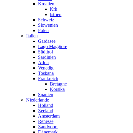
Kroatien
Krk
Istrien
Schweiz
Slowenien
Polen
Italien
Gardasee
Lago Maggiore
Südtirol
Sardinien
Adria
Venedig
Toskana
Frankreich
Bretagne
Korsika
Spanien
Niederlande
Holland
Zeeland
Amsterdam
Renesse
Zandvoort
Dänemark