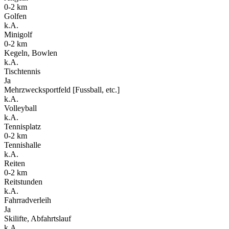
0-2 km
Golfen
k.A.
Minigolf
0-2 km
Kegeln, Bowlen
k.A.
Tischtennis
Ja
Mehrzwecksportfeld [Fussball, etc.]
k.A.
Volleyball
k.A.
Tennisplatz
0-2 km
Tennishalle
k.A.
Reiten
0-2 km
Reitstunden
k.A.
Fahrradverleih
Ja
Skilifte, Abfahrtslauf
k.A.