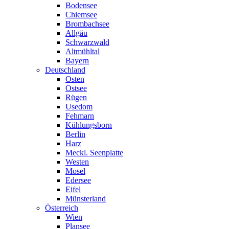
Bodensee
Chiemsee
Brombachsee
Allgäu
Schwarzwald
Altmühltal
Bayern
Deutschland
Osten
Ostsee
Rügen
Usedom
Fehmarn
Kühlungsborn
Berlin
Harz
Meckl. Seenplatte
Westen
Mosel
Edersee
Eifel
Münsterland
Österreich
Wien
Plansee