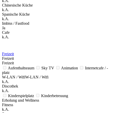
k.A.
Chinesische Küche
k.A.
Spanische Küche
k.A.
Imbiss / Fastfood
Ja
Cafe
k.A.
Freizeit
Freizeit
Freizeit
Aufenthaltsraum
Sky TV
Animation
Internetcafe / -
platz
W-LAN / WifiW-LAN / Wifi
k.A.
Discothek
k.A.
Kinderspielplatz
Kinderbetreuung
Erholung und Wellness
Fitness
k.A.