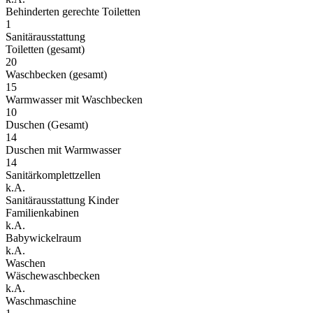
Behinderten gerechte Toiletten
1
Sanitärausstattung
Toiletten (gesamt)
20
Waschbecken (gesamt)
15
Warmwasser mit Waschbecken
10
Duschen (Gesamt)
14
Duschen mit Warmwasser
14
Sanitärkomplettzellen
k.A.
Sanitärausstattung Kinder
Familienkabinen
k.A.
Babywickelraum
k.A.
Waschen
Wäschewaschbecken
k.A.
Waschmaschine