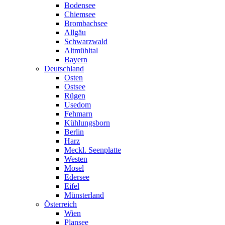
Bodensee
Chiemsee
Brombachsee
Allgäu
Schwarzwald
Altmühltal
Bayern
Deutschland
Osten
Ostsee
Rügen
Usedom
Fehmarn
Kühlungsborn
Berlin
Harz
Meckl. Seenplatte
Westen
Mosel
Edersee
Eifel
Münsterland
Österreich
Wien
Plansee