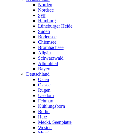
Norden
Nordsee
Sylt
Hamburg
Lüneburger Heide
Süden
Bodensee
Chiemsee
Brombachsee
Allgäu
Schwarzwald
Altmühltal
Bayern
Deutschland
Osten
Ostsee
Rügen
Usedom
Fehmarn
Kühlungsborn
Berlin
Harz
Meckl. Seenplatte
Westen
Mosel