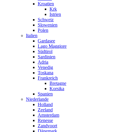
Kroatien
Krk
Istrien
Schweiz
Slowenien
Polen
Italien
Gardasee
Lago Maggiore
Südtirol
Sardinien
Adria
Venedig
Toskana
Frankreich
Bretagne
Korsika
Spanien
Niederlande
Holland
Zeeland
Amsterdam
Renesse
Zandvoort
Dänemark