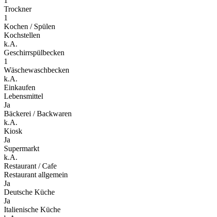
1
Trockner
1
Kochen / Spülen
Kochstellen
k.A.
Geschirrspülbecken
1
Wäschewaschbecken
k.A.
Einkaufen
Lebensmittel
Ja
Bäckerei / Backwaren
k.A.
Kiosk
Ja
Supermarkt
k.A.
Restaurant / Cafe
Restaurant allgemein
Ja
Deutsche Küche
Ja
Italienische Küche