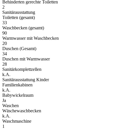
Behinderten gerechte Toiletten
2
Sanitärausstattung
Toiletten (gesamt)
33
Waschbecken (gesamt)
90
Warmwasser mit Waschbecken
20
Duschen (Gesamt)
34
Duschen mit Warmwasser
28
Sanitärkomplettzellen
k.A.
Sanitärausstattung Kinder
Familienkabinen
k.A.
Babywickelraum
Ja
Waschen
Wäschewaschbecken
k.A.
Waschmaschine
1