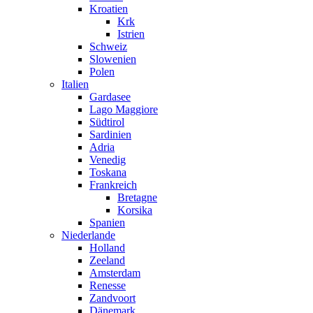
Kroatien
Krk
Istrien
Schweiz
Slowenien
Polen
Italien
Gardasee
Lago Maggiore
Südtirol
Sardinien
Adria
Venedig
Toskana
Frankreich
Bretagne
Korsika
Spanien
Niederlande
Holland
Zeeland
Amsterdam
Renesse
Zandvoort
Dänemark