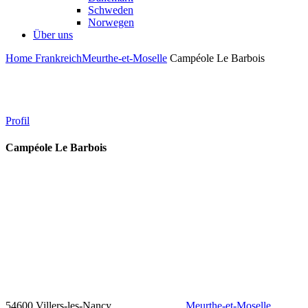
Schweden
Norwegen
Über uns
Home
Frankreich
Meurthe-et-Moselle
Campéole Le Barbois
Profil
Campéole Le Barbois
54600 Villers-les-Nancy
Meurthe-et-Moselle