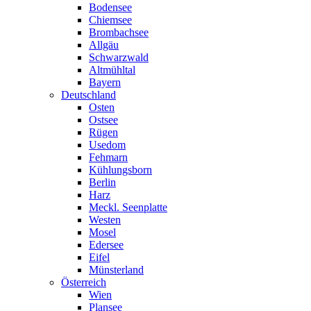
Bodensee
Chiemsee
Brombachsee
Allgäu
Schwarzwald
Altmühltal
Bayern
Deutschland
Osten
Ostsee
Rügen
Usedom
Fehmarn
Kühlungsborn
Berlin
Harz
Meckl. Seenplatte
Westen
Mosel
Edersee
Eifel
Münsterland
Österreich
Wien
Plansee