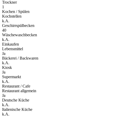
Trockner
1
Kochen / Spülen
Kochstellen
k.A.
Geschirrspülbecken
40
Wäschewaschbecken
k.A.
Einkaufen
Lebensmittel
Ja
Bäckerei / Backwaren
k.A.
Kiosk
Ja
Supermarkt
k.A.
Restaurant / Cafe
Restaurant allgemein
Ja
Deutsche Küche
k.A.
Italienische Küche
k.A.