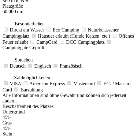
369 m ü. NN
Platzgröße
60.000 qm
Besonderheiten
Direkt am Wasser
Eco Camping
Naturbelassener
Campingplatz
Haustier erlaubt (Hunde,Katzen, etc.)
Offenes
Feuer erlaubt
CampCard
DCC Campingplatz
Campinggate Geprüft
Sprachen
Deutsch
Englisch
Französisch
Zahlmöglichkeiten
VISA
American Express
Mastercard
EC- / Maestro
Card
Barzahlung
Alle Informationen sind ohne Gewähr und können sich jederzeit
ändern.
Beschaffenheit des Platzes
Untergrund
45%
Gras
45%
Stein