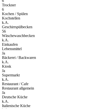
6
Trockner
6
Kochen / Spülen
Kochstellen
k.A.
Geschirrspülbecken
56
Wäschewaschbecken
k.A.
Einkaufen
Lebensmittel
Ja
Bäckerei / Backwaren
k.A.
Kiosk
Ja
Supermarkt
k.A.
Restaurant / Cafe
Restaurant allgemein
Ja
Deutsche Küche
k.A.
Italienische Küche