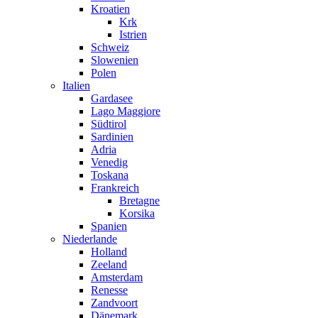
Kroatien
Krk
Istrien
Schweiz
Slowenien
Polen
Italien
Gardasee
Lago Maggiore
Südtirol
Sardinien
Adria
Venedig
Toskana
Frankreich
Bretagne
Korsika
Spanien
Niederlande
Holland
Zeeland
Amsterdam
Renesse
Zandvoort
Dänemark