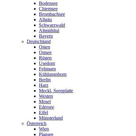
Bodensee
Chiemsee
Brombachsee
Allgäu
Schwarzwald
Altmühltal
Bayern
Deutschland
Osten
Ostsee
Rügen
Usedom
Fehmarn
Kühlungsborn
Berlin
Harz
Meckl. Seenplatte
Westen
Mosel
Edersee
Eifel
Münsterland
Österreich
Wien
Plansee