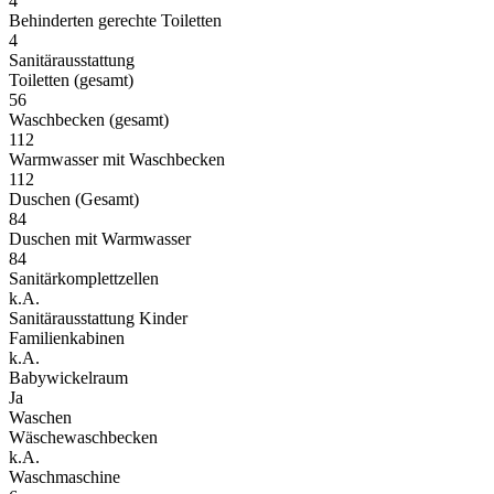
4
Behinderten gerechte Toiletten
4
Sanitärausstattung
Toiletten (gesamt)
56
Waschbecken (gesamt)
112
Warmwasser mit Waschbecken
112
Duschen (Gesamt)
84
Duschen mit Warmwasser
84
Sanitärkomplettzellen
k.A.
Sanitärausstattung Kinder
Familienkabinen
k.A.
Babywickelraum
Ja
Waschen
Wäschewaschbecken
k.A.
Waschmaschine