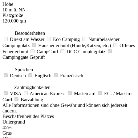
Höhe
10 m ü. NN
Platzgröße
120.000 qm
Besonderheiten
Direkt am Wasser
Eco Camping
Naturbelassener
Campingplatz
Haustier erlaubt (Hunde,Katzen, etc.)
Offenes
Feuer erlaubt
CampCard
DCC Campingplatz
Campinggate Geprüft
Sprachen
Deutsch
Englisch
Französisch
Zahlmöglichkeiten
VISA
American Express
Mastercard
EC- / Maestro
Card
Barzahlung
Alle Informationen sind ohne Gewähr und können sich jederzeit
ändern.
Beschaffenheit des Platzes
Untergrund
45%
Gras