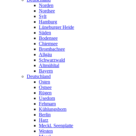
Norden
Nordsee
Sylt
Hamburg
Lüneburger Heide
Süden
Bodensee
Chiemsee
Brombachsee
Allgäu
Schwarzwald
Altmühltal
Bayern
Deutschland
Osten
Ostsee
Rügen
Usedom
Fehmarn
Kühlungsborn
Berlin
Harz
Meckl. Seenplatte
Westen