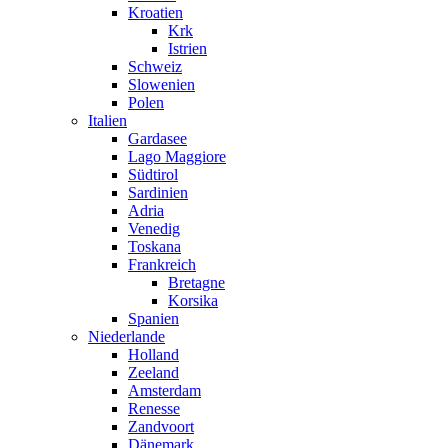
Kroatien
Krk
Istrien
Schweiz
Slowenien
Polen
Italien
Gardasee
Lago Maggiore
Südtirol
Sardinien
Adria
Venedig
Toskana
Frankreich
Bretagne
Korsika
Spanien
Niederlande
Holland
Zeeland
Amsterdam
Renesse
Zandvoort
Dänemark