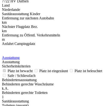
7722 HV Dalfsen
Land
Niederlande
Sanitärausstattung Kinder
Entfernung zur nächsten Autobahn
km
Nächster Flugplatz Bez.
km
Entfernung zu Öffentl. Verkehrsmitteln
m
Anfahrt Campingplatz
Ausstattung
Ausstattung
Sicherheitskriterien
Platz ist bewacht
Platz ist eingezäunt
Platz ist beleuchtet
Safe / Schliessfach
Behindertenausstattung
Behinderten gerechte Waschräume
k.A.
Behinderten gerechte Toiletten
1
Sanitärausstattung
Toiletten (gesamt)