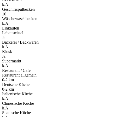
k.A.
Geschirrspülbecken
10
Wäschewaschbecken
k.A.
Einkaufen
Lebensmittel
Ja
Bäckerei / Backwaren
k.A.
Kiosk
Ja
Supermarkt
k.A.
Restaurant / Cafe
Restaurant allgemein
0-2 km
Deutsche Küche
0-2 km
Italienische Küche
k.A.
Chinesische Küche
k.A.
Spanische Küche