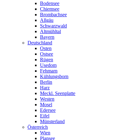
Bodensee
Chiemsee
Brombachsee
Allgäu
Schwarzwald
Altmühltal
Bayern
Deutschland
Osten
Ostsee
Rügen
Usedom
Fehmarn
Kühlungsborn
Berlin
Harz
Meckl. Seenplatte
Westen
Mosel
Edersee
Eifel
Münsterland
Österreich
Wien
Plansee