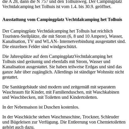
die A 28, dann die N 757 und den Tolhuisweg. Der Campingplatz
Vechtdalcamping het Tolhuis
ist vom 1.4. bis 30.9. geöffnet.
Ausstattung vom Campingplatz
Vechtdalcamping het Tolhuis
Der Campingplatz Vechtdalcamping het Tolhuis hat reichlich
Touristen-Stellplätze, die mit Strom
(6, 8 und 10 Ampere), Wasser,
Kanalisation, TV und WLAN- Internetverbindung ausgestattet sind.
Die einzelnen Felder sind windgeschützt.
Die Jahresplätze auf dem CampingplatzVechtdalcamping het
Tolhuis sind geräumig und ebenfalls mit Strom, Wasser und
Kanalisation ausgestattet. Sie haben teilweise Erdgas und sind das
ganze Jahr über zugänglich. Allerdings ist ständiger Wohnsitz nicht
gestattet.
Die Sanitärgebäude sind modern und zeitgemäß mit separatem
Waschraum für Kinder, mit Familienduschen, mit Waschkabinen
und Waschbecken, mit Toiletten und Kindertoiletten.
In der Nebensaison ist Duschen kostenlos.
In der Waschküche stehen Waschmaschine, Trockner, Schleuder
und Bügeleisen zur Verfügung. Die Entleerung von Chemietoiletten
gehört auch dazu.