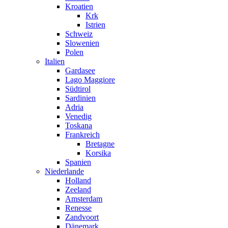
Kroatien
Krk
Istrien
Schweiz
Slowenien
Polen
Italien
Gardasee
Lago Maggiore
Südtirol
Sardinien
Adria
Venedig
Toskana
Frankreich
Bretagne
Korsika
Spanien
Niederlande
Holland
Zeeland
Amsterdam
Renesse
Zandvoort
Dänemark