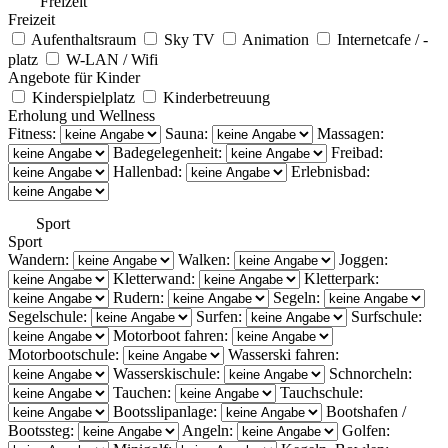
Freizeit
Freizeit
Aufenthaltsraum
Sky TV
Animation
Internetcafe / -
platz
W-LAN / Wifi
Angebote für Kinder
Kinderspielplatz
Kinderbetreuung
Erholung und Wellness
Fitness:
Sauna:
Massagen:
Badegelegenheit:
Freibad:
Hallenbad:
Erlebnisbad:
Sport
Sport
Wandern:
Walken:
Joggen:
Kletterwand:
Kletterpark:
Rudern:
Segeln:
Segelschule:
Surfen:
Surfschule:
Motorboot fahren:
Motorbootschule:
Wasserski fahren:
Wasserskischule:
Schnorcheln:
Tauchen:
Tauchschule:
Bootsslipanlage:
Bootshafen /
Bootssteg:
Angeln:
Golfen: