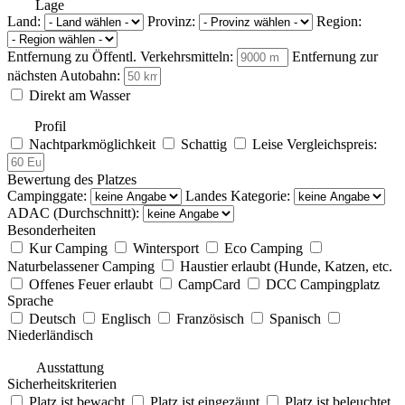
Lage
Land:
Provinz:
Region:
Entfernung zu Öffentl. Verkehrsmitteln:
Entfernung zur
nächsten Autobahn:
Direkt am Wasser
Profil
Nachtparkmöglichkeit
Schattig
Leise
Vergleichspreis:
Bewertung des Platzes
Campinggate:
Landes Kategorie:
ADAC (Durchschnitt):
Besonderheiten
Kur Camping
Wintersport
Eco Camping
Naturbelassener Camping
Haustier erlaubt (Hunde, Katzen, etc.
Offenes Feuer erlaubt
CampCard
DCC Campingplatz
Sprache
Deutsch
Englisch
Französisch
Spanisch
Niederländisch
Ausstattung
Sicherheitskriterien
Platz ist bewacht
Platz ist eingezäunt
Platz ist beleuchtet