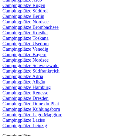
Campingplätze Rügen
Campingplätze Südtirol
Campingplätze Berlin
Campingplätze Nordsee
Campingplätze Brombachsee
Campingplätze Korsika
Campingplätze Toskana
Campingplätze Usedom
Campingplätze Venedig
Campingplätze Bayern
Campingplätze Nordsee
Campingplätze Schwarzwald
Campingplätze Südfrankreich
Campingplätze Adria
Campingplätze Allgäu
Campingplätze Hamburg
Campingplätze Renesse
Campingplätze Dresden
Campingplätze Dune du Pilat
Campingplätze Kühlungsborn
Campingplätze Lago Maggiore
Campingplätze Lazise
Campingplätze Leipzig
Campingplätze