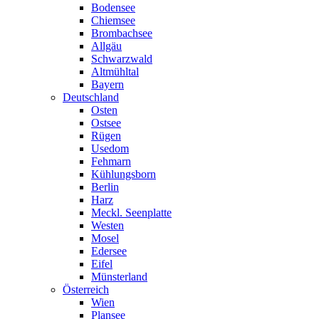
Bodensee
Chiemsee
Brombachsee
Allgäu
Schwarzwald
Altmühltal
Bayern
Deutschland
Osten
Ostsee
Rügen
Usedom
Fehmarn
Kühlungsborn
Berlin
Harz
Meckl. Seenplatte
Westen
Mosel
Edersee
Eifel
Münsterland
Österreich
Wien
Plansee