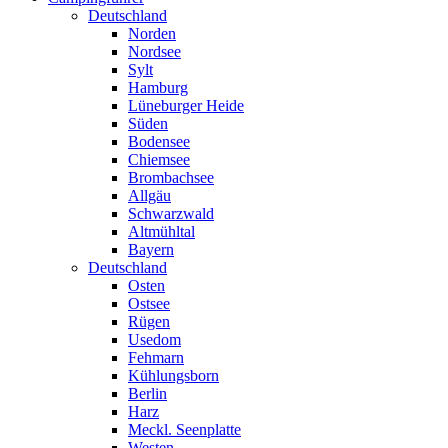
Deutschland
Norden
Nordsee
Sylt
Hamburg
Lüneburger Heide
Süden
Bodensee
Chiemsee
Brombachsee
Allgäu
Schwarzwald
Altmühltal
Bayern
Deutschland
Osten
Ostsee
Rügen
Usedom
Fehmarn
Kühlungsborn
Berlin
Harz
Meckl. Seenplatte
Westen