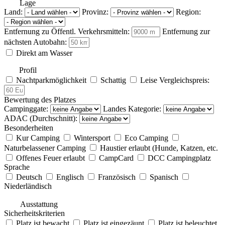
Lage
Land:
Provinz:
Region:
Entfernung zu Öffentl. Verkehrsmitteln:
Entfernung zur
nächsten Autobahn:
Direkt am Wasser
Profil
Nachtparkmöglichkeit
Schattig
Leise
Vergleichspreis:
Bewertung des Platzes
Campinggate:
Landes Kategorie:
ADAC (Durchschnitt):
Besonderheiten
Kur Camping
Wintersport
Eco Camping
Naturbelassener Camping
Haustier erlaubt (Hunde, Katzen, etc.
Offenes Feuer erlaubt
CampCard
DCC Campingplatz
Sprache
Deutsch
Englisch
Französisch
Spanisch
Niederländisch
Ausstattung
Sicherheitskriterien
Platz ist bewacht
Platz ist eingezäunt
Platz ist beleuchtet