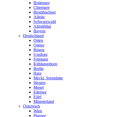
Bodensee
Chiemsee
Brombachsee
Allgäu
Schwarzwald
Altmühltal
Bayern
Deutschland
Osten
Ostsee
Rügen
Usedom
Fehmarn
Kühlungsborn
Berlin
Harz
Meckl. Seenplatte
Westen
Mosel
Edersee
Eifel
Münsterland
Österreich
Wien
Plansee