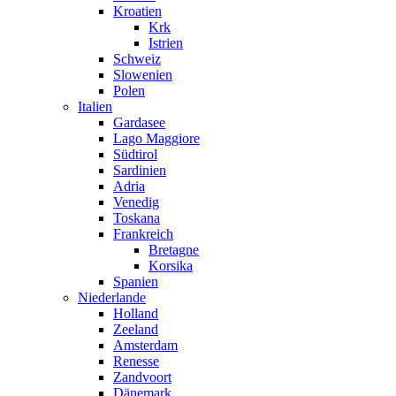
Kroatien
Krk
Istrien
Schweiz
Slowenien
Polen
Italien
Gardasee
Lago Maggiore
Südtirol
Sardinien
Adria
Venedig
Toskana
Frankreich
Bretagne
Korsika
Spanien
Niederlande
Holland
Zeeland
Amsterdam
Renesse
Zandvoort
Dänemark