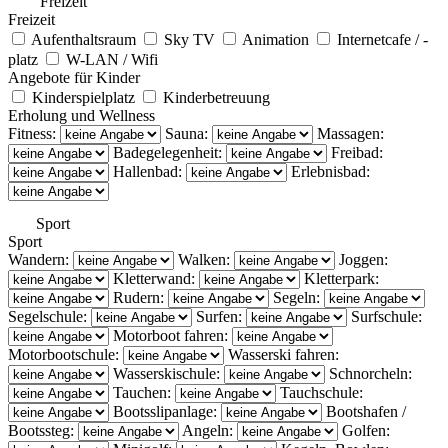
Freizeit
Freizeit
Aufenthaltsraum
Sky TV
Animation
Internetcafe / -
platz
W-LAN / Wifi
Angebote für Kinder
Kinderspielplatz
Kinderbetreuung
Erholung und Wellness
Fitness:
Sauna:
Massagen:
Badegelegenheit:
Freibad:
Hallenbad:
Erlebnisbad:
Sport
Sport
Wandern:
Walken:
Joggen:
Kletterwand:
Kletterpark:
Rudern:
Segeln:
Segelschule:
Surfen:
Surfschule:
Motorboot fahren:
Motorbootschule:
Wasserski fahren:
Wasserskischule:
Schnorcheln:
Tauchen:
Tauchschule:
Bootsslipanlage:
Bootshafen /
Bootssteg:
Angeln:
Golfen: