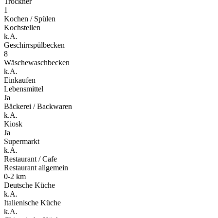
Trockner
1
Kochen / Spülen
Kochstellen
k.A.
Geschirrspülbecken
8
Wäschewaschbecken
k.A.
Einkaufen
Lebensmittel
Ja
Bäckerei / Backwaren
k.A.
Kiosk
Ja
Supermarkt
k.A.
Restaurant / Cafe
Restaurant allgemein
0-2 km
Deutsche Küche
k.A.
Italienische Küche
k.A.