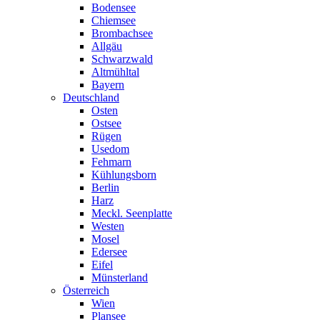
Bodensee
Chiemsee
Brombachsee
Allgäu
Schwarzwald
Altmühltal
Bayern
Deutschland
Osten
Ostsee
Rügen
Usedom
Fehmarn
Kühlungsborn
Berlin
Harz
Meckl. Seenplatte
Westen
Mosel
Edersee
Eifel
Münsterland
Österreich
Wien
Plansee