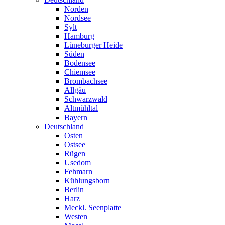
Norden
Nordsee
Sylt
Hamburg
Lüneburger Heide
Süden
Bodensee
Chiemsee
Brombachsee
Allgäu
Schwarzwald
Altmühltal
Bayern
Deutschland
Osten
Ostsee
Rügen
Usedom
Fehmarn
Kühlungsborn
Berlin
Harz
Meckl. Seenplatte
Westen