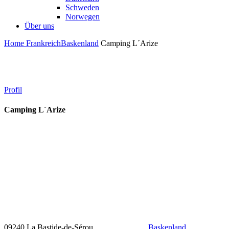
Schweden
Norwegen
Über uns
Home
Frankreich
Baskenland
Camping L´Arize
Profil
Camping L´Arize
09240 La Bastide-de-Sérou
Baskenland