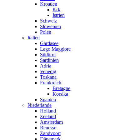
Kroatien
Krk
Istrien
Schweiz
Slowenien
Polen
Italien
Gardasee
Lago Maggiore
Südtirol
Sardinien
Adria
Venedig
Toskana
Frankreich
Bretagne
Korsika
Spanien
Niederlande
Holland
Zeeland
Amsterdam
Renesse
Zandvoort
Dänemark