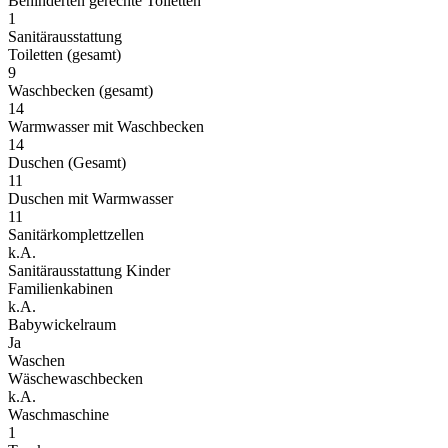
Behinderten gerechte Toiletten
1
Sanitärausstattung
Toiletten (gesamt)
9
Waschbecken (gesamt)
14
Warmwasser mit Waschbecken
14
Duschen (Gesamt)
11
Duschen mit Warmwasser
11
Sanitärkomplettzellen
k.A.
Sanitärausstattung Kinder
Familienkabinen
k.A.
Babywickelraum
Ja
Waschen
Wäschewaschbecken
k.A.
Waschmaschine
1